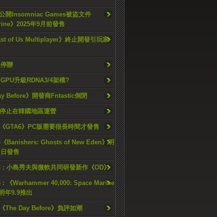
開Insomniac Games被盜文件
rine》2025年9月前發售
ast of Us Multiplayer》終止開發引玩家
久停辦
o GPU升級RDNA3/4架構?
ay Before》開發商Fntastic倒閉
h將停止在韓國地區運營
《GTA6》PC版需要很長時間才發售
《Banishers: Ghosts of New Eden》明
4 日發售
23 : 小島秀夫與微軟共同研發新作《OD》
 : 《Warhammer 40,000: Space Marine
檔明年9.9推出
《The Day Before》負評如潮