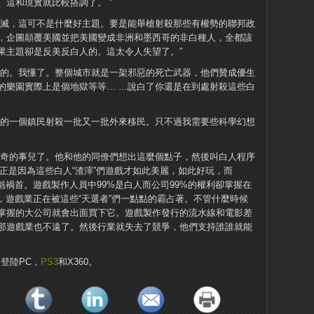
這和現實就比較搭調了。 ”
毀滅，這可不是什麼好主題。要是能舉槍射殺那些有權勢的聯邦政
，企圖顛覆美國並把美國變成非洲和墨西哥的非白種人，全都該
果主題卻是反美反白人的。這太令人失望了。”
者的。我懂了。整個城市就是一架邪惡的死亡武器，他們贊成優生
的樂園實際上是個地獄等等… …說白了你還是在到處射殺這些白
部的一個鎮民射殺一批又一批外來移民。只不過我需要些科學幻想
是什麼新奇的事兒了。他和他的同僚們想出這麼個點子，然後叫白人程序
正是因為這些白人“渣滓”們遊戲才如此美麗，如此好玩，而
罪魁禍首。遊戲製作人員中99%是白人而公司99%的權利卻掌握在
憾，遊戲業正在被這些“天選者”們一點點的霸占著。不管什麼時候
掌握的大公司就會出面買下它。遊戲製作發行的流水線和電影差
那遊戲業也不遠了。然後行業就失去了競爭，他們支持誰誰就能
26日登陸PC，
PS3
和X360。