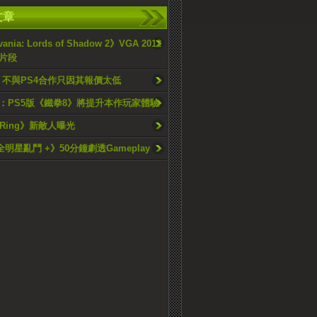
文章
vania: Lords of Shadow 2》VGA 2012
片段
A：不與PS4合作只因其報價太低
：PS5版《鐵拳8》將提升本作玩家體驗
n Ring》新敵人曝光
全明星亂鬥 +》50分鐘劇透Gameplay