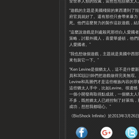
全世界人類的毀滅，當然也包括猶太人。
“遊戲的主題是美國殘留的東西遭到了
府官員就好了。還有那些只會帶來暴力
死。他們這麼努力的製作這款遊戲，結
“這麼說遊戲是到處殺死那些白人愛國
策略，討厭外國人，喜愛華盛頓，他們
人愛國者。”
“我也想做個遊戲，主題就是美國中西
來包裝它一下。”
“Ken Levine是個猶太人，這不
員和3D設計師們把遊戲做得完美無瑕。
Levine和高層們才是這些種族內容的
這些猶太人手中，比如Levine。很遺
一個小開發商取得點成就，一個猶太人
不多，既然猶太人已經控制了好萊塢，
成功，想想我都噁心。”
《BioShock Infinite》於2013年3月