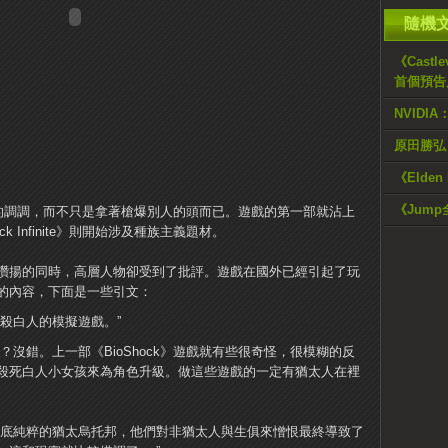
隨機
《Castle
首個預告
NVIDI
原田勝弘
《Elde
《Jump
是帶著些沉重的調調，而不只是拿著槍爆別人的頭而已。遊戲的第一部就沾上
 Infinite》則開始涉及種族主義題材。
讚揚的同時，高層人物卻受到了批評。遊戲在國外已經引起了玩
的內容，下面是一些引文：
款屠殺白人的模擬遊戲。”
沒錯。上一部《BioShock》遊戲就有些很奇怪，很模糊的反
殺死白人小女孩來為角色升級。做這些遊戲的一定有猶太人在裡
徹底純粹的猶太烏托邦，他們對非猶太人與生俱來憎恨最終導致了