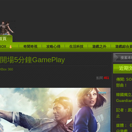
首頁
BOX
奇聞奇視
攻略心得
生活科技
遊戲之外
遊戲綜合
te》開場5分鐘GamePlay
近期
XBox 360
點閱
451
傳聞: S
部曲！
韓國獨立AR
Guardi
記者：原計
止
媒體：《H
佔遊戲