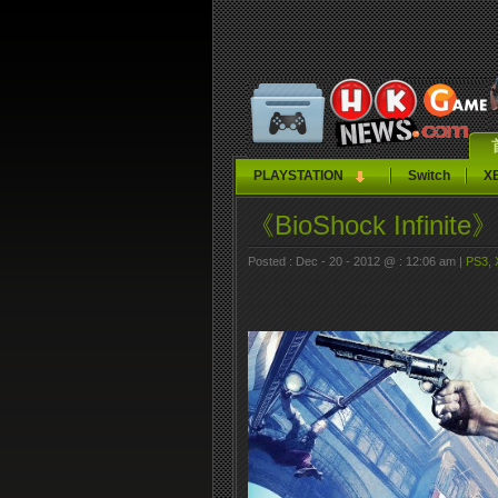
PLAYSTATION
Switch
X
《BioShock Infini
Posted : Dec - 20 - 2012 @ : 12:06 am |
PS3
,