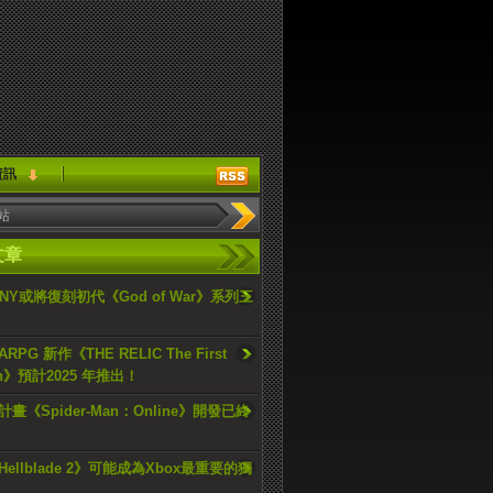
資訊
文章
ONY或將復刻初代《God of War》系列三
PG 新作《THE RELIC The First
an》預計2025 年推出！
畫《Spider-Man：Online》開發已終
ellblade 2》可能成為Xbox最重要的獨