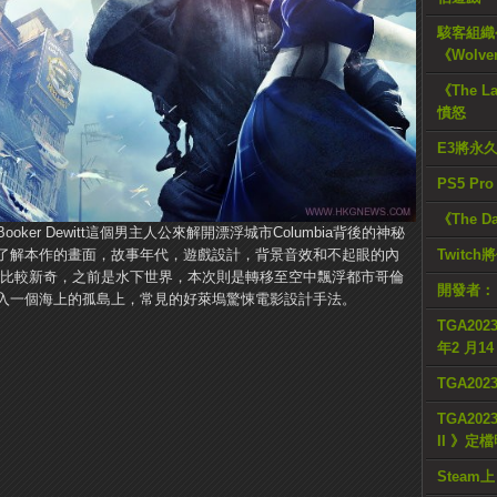
駭客組織公
《Wolve
《The L
憤怒
E3將永
PS5 Pr
《The D
er Dewitt這個男主人公來解開漂浮城市Columbia背後的神秘
了解本作的畫面，故事年代，遊戲設計，背景音效和不起眼的內
Twitc
界歷來比較新奇，之前是水下世界，本次則是轉移至空中飄浮都市哥倫
開發者：
入一個海上的孤島上，常見的好萊塢驚悚電影設計手法。
TGA2023
年2 月1
TGA20
TGA2023
II 》定
Steam上