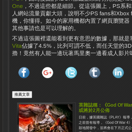
One
，不過這些都是細節。從這張圖上，PS系和
人網站流量貢獻大頭，說明不少PS fans和Xbox
機，你懂得。如今的家用機都內置了網頁瀏覽器
其他事請也是可以理解的。
不過這張圖裡還能看到更有意思的數據，那就是
Vita
佔據了4.5%，比列可謂不低，而任天堂的​​
擼！竟然有人能一邊玩著馬里奧一邊看成人影片
英雜誌稱：《God Of War 4
或將於2月公佈
日前，據英國雜誌《PLAY》報導
之前曾有報導，《God Of War 4》《
鼓地開發中，並將會在下月正式公