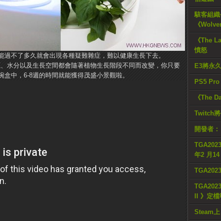
駭客組織公
《Wolve
《The L
憤怒
能過不了多久就會出現各種疑難雜症，難以健康生長下去。
的光源、水分以及生長空間都會隨著植物生長階段不同而改變，你只要
E3將永
盒中，6-8週的時間就能獲得茂盛小景觀啦。
PS5 Pr
《The D
Twitc
開發者：
TGA2023
年2 月1
TGA20
TGA2023
II 》定
Steam上