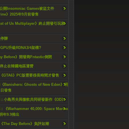
開Insomniac Games被盜文件
rine》2025年9月前發售
ast of Us Multiplayer》終止開發引玩家
久停辦
o GPU升級RDNA3/4架構?
ay Before》開發商Fntastic倒閉
h將停止在韓國地區運營
《GTA6》PC版需要很長時間才發售
《Banishers: Ghosts of New Eden》明
4 日發售
23 : 小島秀夫與微軟共同研發新作《OD》
 : 《Warhammer 40,000: Space Marine
檔明年9.9推出
《The Day Before》負評如潮