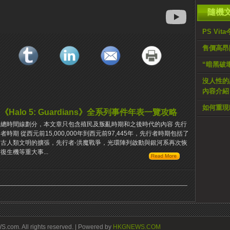
隨機
PS Vi
售價高昂限
“暗黑破
沒人性的黑
內容介紹 
如何重現
《Halo 5: Guardians》全系列事件年表一覽攻略
總時間線劃分，本文章只包含殖民及叛亂時期和之後時代的內容 先行
者時期 從西元前15,000,000年到西元前97,445年，先行者時期包括了
古人類文明的擴張，先行者-洪魔戰爭，光環陣列啟動與銀河系再次恢
復生機等重大事...
om. All rights reserved. | Powered by
HKGNEWS.COM