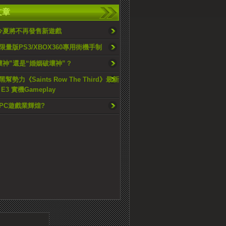
文章
ta今夏將不再發售新遊戲
量版PS3/XBOX360專用街機手制
壞神”還是“婚姻破壞神”？
幫勢力《Saints Row The Third》最新
E3 實機Gameplay
PC遊戲業輝煌?