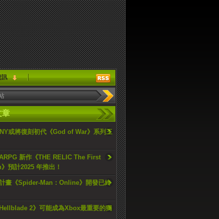
資訊
文章
ONY或將復刻初代《God of War》系列三
PG 新作《THE RELIC The First
an》預計2025 年推出！
畫《Spider-Man：Online》開發已終
ellblade 2》可能成為Xbox最重要的獨