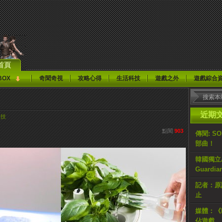
首頁
BOX
奇聞奇視
攻略心得
生活科技
遊戲之外
遊戲綜合
近期
科技
點閱
903
傳聞: S
部曲！
韓國獨立AR
Guardi
記者：原計
止
媒體：《H
佔遊戲