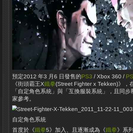
預定2012 年3 月6 日發售的
PS3
/ Xbox 360 /
PS
《街頭霸王X
鐵拳
(Street Fighter x Tekke
「自定角色系統」與「互換服裝系統」，且同步
家參考。
自定角色系統
首度於《
鐵拳
5》加入、且逐漸成為《
鐵拳
》系