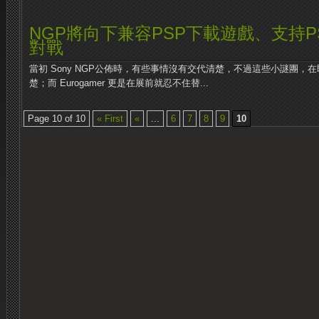
NGP將向下兼容PSP下載遊戲、支持PS3
對戰
當初 Sony NGP公佈時，有些事情沒有交代清楚，不過這些小謎團，在
楚；而 Eurogamer 更是在展前就忍不住替...
Page 10 of 10
« First
«
...
6
7
8
9
10