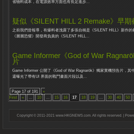
省物料成本，在電源效率方面也有長足進步...
疑似《SILENT HILL 2 Remake》
之前我們曾報導，有爆料者洩露了多張自稱是《SILENT HILL》新
《層層恐懼》開發商負責的《SILENT HILL...
Game Informer《God of War Ra
片
Game Informer 公開了《God of War Ragnarök》獨家實機
還曝光了帶有UI 界面的戰鬥畫面片段以及...
Page 17 of 191
«
First
«
...
10
...
15
16
17
18
19
...
30
40
50
Copyright © 2011-2021 www.HKGNEWS.com. All rights reserved. | Pow