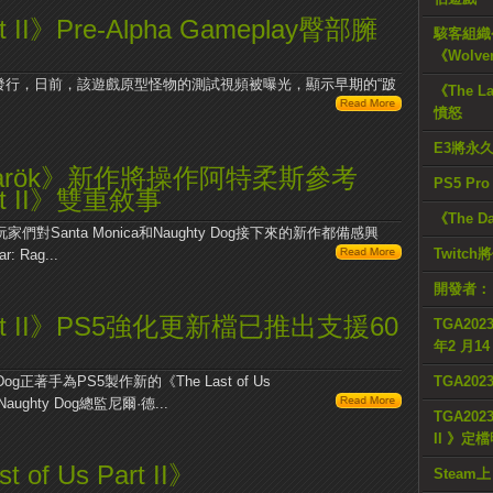
art II》Pre-Alpha Gameplay臀部臃
駭客組織公
《Wolve
I》在去年就已發行，日前，該遊戲原型怪物的測試視頻被曝光，顯示早期的“跛
《The L
憤怒
E3將永
Ragnarök》新作將操作阿特柔斯參考
PS5 Pr
Part II》雙重敘事
《The D
Santa Monica和Naughty Dog接下來的新作都備感興
Twitc
Rag...
開發者：
s Part II》PS5強化更新檔已推出支援60
TGA2023
年2 月1
TGA20
g正著手為PS5製作新的《The Last of Us
ughty Dog總監尼爾·德...
TGA2023
II 》定
of Us Part II》
Steam上