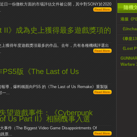
，近日一份微軟方面的市場評估文件被公開，其中對SONY於2020
隨機
.
港服《PE
s Part II》成為史上獲得最多遊戲獎項的
《Unch
《拳皇1
I》成為了遊戲史上獲得年度遊戲獎項最多的作品。去年，共有各種機構評選出
《Lost P
.
GUNNAR 
Warfar
PS5版《The Last of Us
爆料稱面向PS5 的《The Last of Us Remake》重製版
...
人失望遊戲事件：《Cyberpunk
 of Us Part II》相關醜事入選
he Biggest Video Game Disappointments Of
跳票...