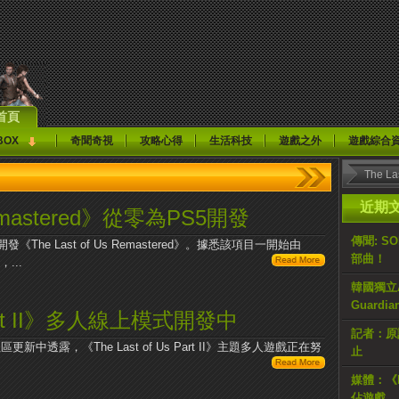
首頁
BOX
奇聞奇視
攻略心得
生活科技
遊戲之外
遊戲綜合
近期
 Remastered》從零為PS5開發
傳聞: S
e Last of Us Remastered》。據悉該項目一開始由
部曲！
，...
韓國獨立AR
Guardi
 Part II》多人線上模式開發中
記者：原計
區更新中透露，《The Last of Us Part II》主題多人遊戲正在努
止
媒體：《H
佔遊戲