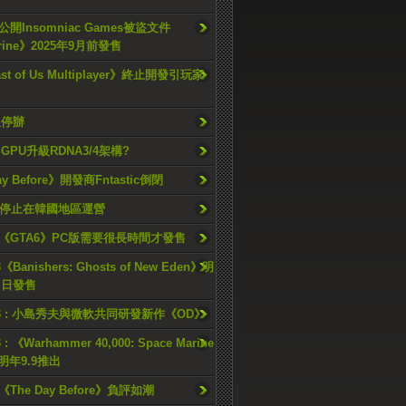
開Insomniac Games被盜文件
rine》2025年9月前發售
ast of Us Multiplayer》終止開發引玩家
久停辦
o GPU升級RDNA3/4架構?
ay Before》開發商Fntastic倒閉
h將停止在韓國地區運營
《GTA6》PC版需要很長時間才發售
《Banishers: Ghosts of New Eden》明
4 日發售
23 : 小島秀夫與微軟共同研發新作《OD》
 : 《Warhammer 40,000: Space Marine
檔明年9.9推出
《The Day Before》負評如潮