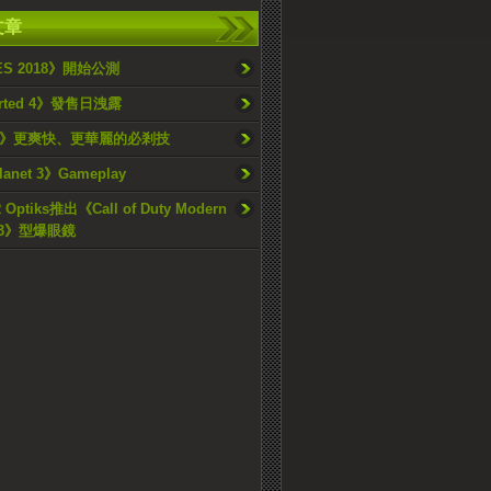
文章
S 2018》開始公測
arted 4》發售日洩露
3》更爽快、更華麗的必剎技
lanet 3》Gameplay
Optiks推出《Call of Duty Modern
e 3》型爆眼鏡