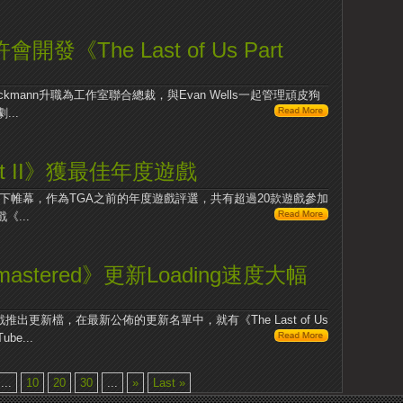
也許會開發《The Last of Us Part
ckmann升職為工作室聯合總裁，與Evan Wells一起管理頑皮狗
..
 Part II》獲最佳年度遊戲
落下帷幕，作為TGA之前的年度遊戲評選，共有超過20款遊戲參加
...
 Remastered》更新Loading速度大幅
推出更新檔，在最新公佈的更新名單中，就有《The Last of Us
be...
...
10
20
30
...
»
Last »