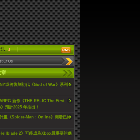
資訊
文章
ONY或將復刻初代《God of War》系列三
PG 新作《THE RELIC The First
an》預計2025 年推出！
畫《Spider-Man：Online》開發已終
ellblade 2》可能成為Xbox最重要的獨