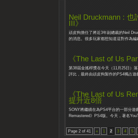
Neil Druckmann : 
III》
頑皮狗擔任了將近3年副總裁的Neil Dru
的消息。很多玩家都想知道這對作為編劇.
《The Last of Us
第38屆金搖桿獎在今天（11月25日）
評比，最終由頑皮狗製作的PS4獨占遊戲《
《The Last of Us
提升近8倍
SONY將繼續在為PS4平台的一部分遊戲
Remastered》PS4版。今天，著名YouTu
Page 2 of 41
«
1
2
3
4
5