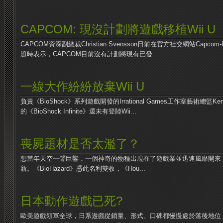
CAPCOM: 現沒計劃將遊戲移植Wii U
CAPCOM資深副總裁Christian Svensson日前在官方社交網站Capc
題時表示，CAPCOM目前沒有計劃將現有已發...
一線大作紛紛放棄Wii U
負責《BioShock》系列遊戲開發的Irrational Games工作室藝術總監K
的《BioShock Infinite》還未有登陸Wii...
喪屍題材是否太濫了？
想當年天空一聲巨響，一個神奇的物種出現在了遊戲業並迅速風靡開來
新。《BioHazard》憑此名利雙收，《Hou...
日本動作遊戲已死?
歐美遊戲領軍全球，日系遊戲從銷量、形式、口碑都慢慢處於落後地位