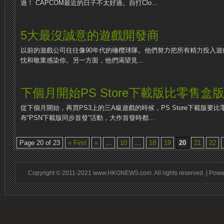
過！ CAPCOM最近的日子不太好過。自打Clo...
5大最沒誠意的遊戲開發商
以前的遊戲公司往往像90年代的橄欖球隊。他們努力把所有精力投入
忱和敬業感染你。另一方面，他們渴望見...
下個月開始PS Store下載版比零售盒
從下個月開始，再買PS3上的三A級遊戲的時候，PS Store下載版要
布“PSN下載版同步首發”活動，大作首發時都...
Page 20 of 23
« First
«
...
10
...
18
19
20
21
22
Copyright © 2011-2021 www.HKGNEWS.com. All rights reserved. | Pow