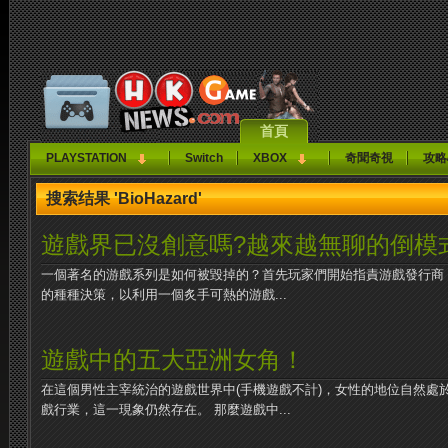
首頁
PLAYSTATION
Switch
XBOX
奇聞奇視
攻略
搜索结果 'BioHazard'
遊戲界已沒創意嗎?越來越無聊的倒模
一個著名的游戲系列是如何被毀掉的？首先玩家們開始指責游戲發行商
的種種決策，以利用一個炙手可熱的游戲...
遊戲中的五大亞洲女角！
在這個男性主宰統治的遊戲世界中(手機遊戲不計)，女性的地位自然處
戲行業，這一現象仍然存在。 那麼遊戲中...