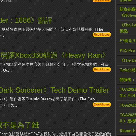
台灣...
駭客組織公
《Wolve
r : 1886》點評
《The L
: 1886》的發售僅剩下最後的幾天時間了，近日有媒體爆料稱《The
憤怒
...
E3將永
PS5 Pr
懦弱讓Xbox360錯過《Heavy Rain》
《The D
 Rain》讓世人知道還有這麼用心製作遊戲的公司，但是大家知道吧，在決
Twitc
Qu...
開發者：
ark Sorcerer》Tech Demo Trailer
TGA2023
年2 月1
Souls》製作團隊Quantic Dream公開了最新作《The Dark
TGA20
官方並沒...
TGA2023
II 》定
做遊戲不是為了錢
Steam上
David Cage在接受媒體VG247的採訪時，透漏了自己開發電子遊戲的動