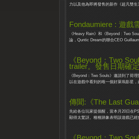
力以及他為即將發售的新作《超凡雙生》做
Fondaumiere : 
《Heavy Rain》和《Beyond : Tw
論，Quntic Dream的聯合CEO Guillaume
《Beyond：Two Souls
trailer。發售日期確
《Beyond：Two Souls》邀請到
以在遊戲中看到的唯一個好萊塢影星，此.
傳聞:《The Last G
先給各位玩家提個醒，當本月20日在PS主題
顯得太驚訝。種種跡象表明該遊戲已經愈加
《Beyond：Two 