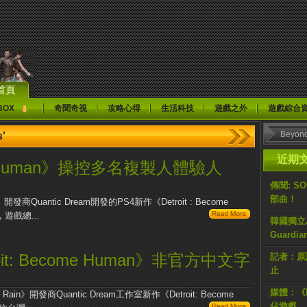
首頁
BOX
奇聞奇視
攻略心得
生活科技
遊戲之外
遊戲綜合
'
近期
come Human》操控多名複製人體驗人
傳聞: S
部曲！
n》開發商Quantic Dream開發的PS4新作《Detroit : Become
遊戲總...
韓國獨立AR
Guardi
t: Become Human》非官方中文字
記者：原計
止
媒體：《H
ain》開發商Quantic Dream工作室新作《Detroit: Become
佔遊戲