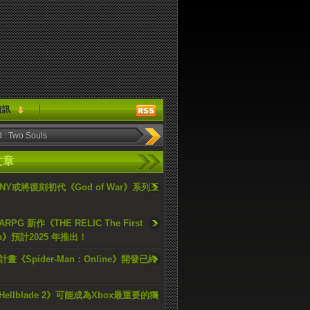
資訊
文章
ONY或將復刻初代《God of War》系列三
PG 新作《THE RELIC The First
an》預計2025 年推出！
畫《Spider-Man：Online》開發已終
ellblade 2》可能成為Xbox最重要的獨