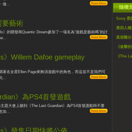
...
隨機
Sony 
遊戲需要藝術
第四人稱遊
o Souls》的開發商Quantic Dream參加了一場名為“遊戲是藝術嗎”的討
真假難分
...
《進擊的巨
》Willem Dafoe gameplay
《The La
定
了荷理開著名女星Ellen Page來飾演遊戲中的角色，而這並不是我們可
..
uardian》為PS4首發遊戲
大會上聽到《The Last Guardian》為PS4首發護航時不要
...
Souls》發售日期快將公佈