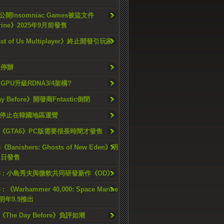
開Insomniac Games被盜文件
rine》2025年9月前發售
ast of Us Multiplayer》終止開發引玩家
久停辦
o GPU升級RDNA3/4架構?
ay Before》開發商Fntastic倒閉
h將停止在韓國地區運營
《GTA6》PC版需要很長時間才發售
《Banishers: Ghosts of New Eden》明
4 日發售
23 : 小島秀夫與微軟共同研發新作《OD》
 : 《Warhammer 40,000: Space Marine
檔明年9.9推出
《The Day Before》負評如潮