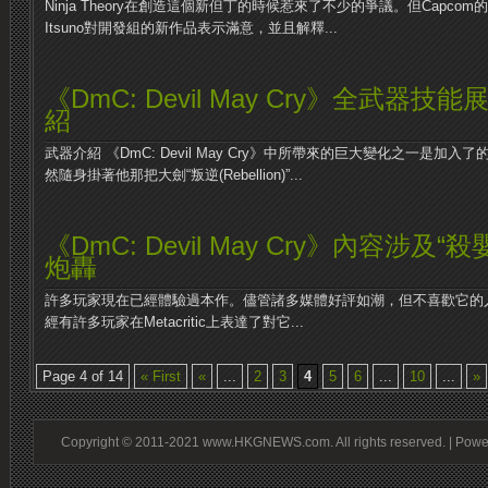
Ninja Theory在創造這個新但丁的時候惹來了不少的爭議。但Capcom的
Itsuno對開發組的新作品表示滿意，並且解釋...
《DmC: Devil May Cry》全武器
紹
武器介紹 《DmC: Devil May Cry》中所帶來的巨大變化之一是加
然隨身掛著他那把大劍“叛逆(Rebellion)”...
《DmC: Devil May Cry》內容涉及
炮轟
許多玩家現在已經體驗過本作。儘管諸多媒體好評如潮，但不喜歡它的
經有許多玩家在Metacritic上表達了對它...
Page 4 of 14
« First
«
...
2
3
4
5
6
...
10
...
»
Copyright © 2011-2021 www.HKGNEWS.com. All rights reserved. | Pow