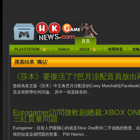
首頁
PLAYSTATION
Switch
XBOX
奇聞奇視
攻略
搜索结果 '獨佔'
《莎木》要復活了?芭月涼配音員放出
曾經為英文版《莎木》中主角芭月涼配音的Corey Marshall在Face
且沒有附帶任何評論。 其中一張是錄音的...
Eurogamer訪問微軟副總裁:XBOX 
三紅質量問題
Eurogamer：目前人們最關心的就是Xbox One對待二手遊戲的態
很想知道這個問題的答案。 Phil Harriso...