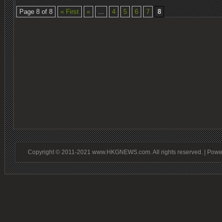
Page 8 of 8
« First
«
...
4
5
6
7
8
Copyright © 2011-2021 www.HKGNEWS.com. All rights reserved. | Pow