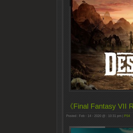
《Final Fantasy VII
Posted : Feb - 14 - 2020 @ : 10:31 pm |
PS4