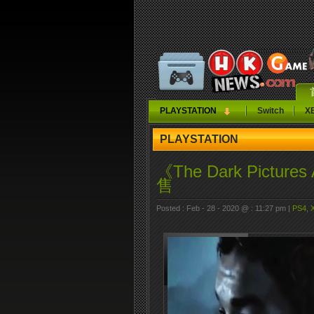
PLAYSTATION
Switch
X
PLAYSTATION
《The Dark Pictures
售
Posted : Feb - 28 - 2020 @ : 11:27 pm |
PS4
,