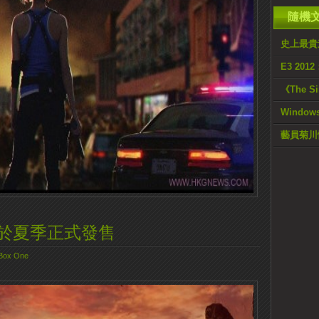
隨機
史上最貴遊
E3 2012
《The 
Window
藝員菊川
3》將於夏季正式發售
Box One