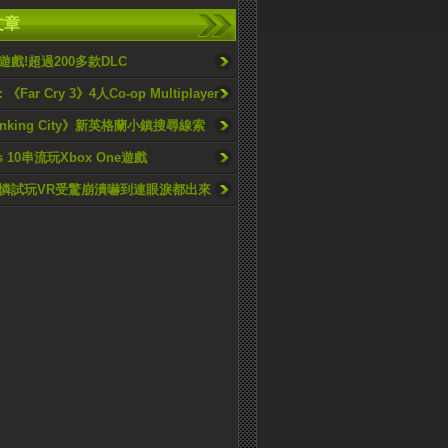
文章
戲!超過200多款DLC
：《Far Cry 3》4人Co-op Multiplayer
Sinking City》新英格蘭小鎮搜尋線索
s 10串流玩Xbox One遊戲
憐試玩VR受驚崩潰嚇到連眼淚都出來