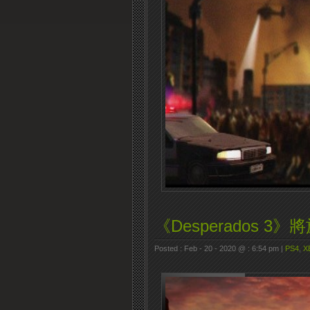
《Desperados 
Posted : Feb - 20 - 2020 @ : 6:54 pm |
PS4
,
X