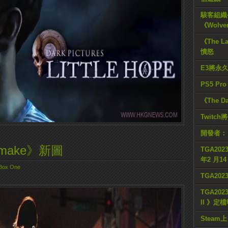
駭客組織公
《Wolve
《The L
憤怒
E3將永
PS5 Pr
《The D
Twitc
開發者：
 Remake》新圖
TGA2023
年2 月1
Box One
TGA20
TGA2023
II 》定
Steam上