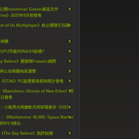
開Insomniac Games被盜文件
rine》2025年9月前發售
ast of Us Multiplayer》終止開發引玩家
久停辦
o GPU升級RDNA3/4架構?
ay Before》開發商Fntastic倒閉
h將停止在韓國地區運營
《GTA6》PC版需要很長時間才發售
《Banishers: Ghosts of New Eden》明
4 日發售
23 : 小島秀夫與微軟共同研發新作《OD》
 : 《Warhammer 40,000: Space Marine
檔明年9.9推出
《The Day Before》負評如潮