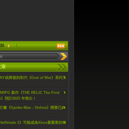
資訊
文章
ONY或將復刻初代《God of War》系列三
PG 新作《THE RELIC The First
an》預計2025 年推出！
畫《Spider-Man：Online》開發已終
ellblade 2》可能成為Xbox最重要的獨