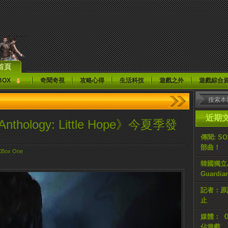
首頁
BOX
奇聞奇視
攻略心得
生活科技
遊戲之外
遊戲綜合
近期
 Anthology: Little Hope》今夏季發
傳聞: S
部曲！
XBox One
韓國獨立AR
Guardi
記者：原計
止
媒體：《H
佔遊戲