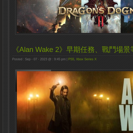
《Alan Wake 2》早期任務、戰鬥場
Posted : Sep - 07 - 2023 @ : 9:45 pm |
PS5
,
Xbox Series X