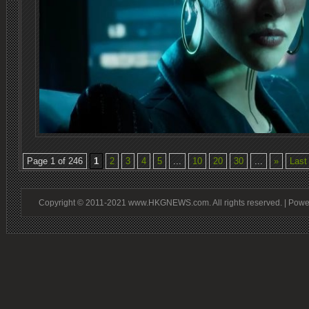
Page 1 of 246
1
2
3
4
5
...
10
20
30
...
»
Last
Copyright © 2011-2021 www.HKGNEWS.com. All rights reserved. | Pow