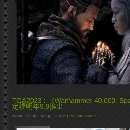
TGA2023 : 《Warhammer 40,000: Spa
定檔明年9.9推出
Posted : Dec - 08 - 2023 @ : 10:23 pm |
PS5
,
Xbox Series X