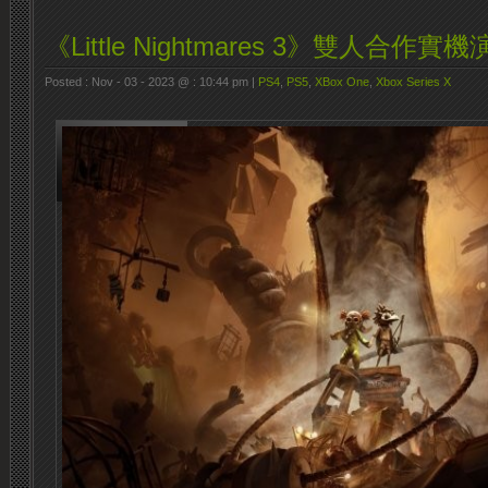
《Little Nightmares 3》雙人合作實
Posted : Nov - 03 - 2023 @ : 10:44 pm |
PS4
,
PS5
,
XBox One
,
Xbox Series X