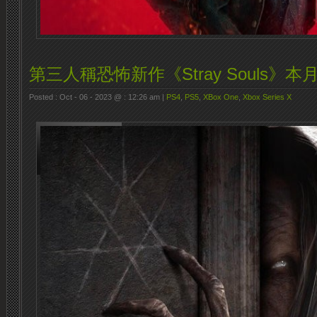
第三人稱恐怖新作《Stray Souls》
Posted : Oct - 06 - 2023 @ : 12:26 am |
PS4
,
PS5
,
XBox One
,
Xbox Series X