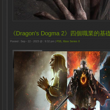
《Dragon’s Dogma 2》四個職業的
Posted : Sep - 22 - 2023 @ : 9:32 pm |
PS5
,
Xbox Series X