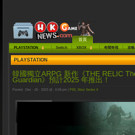
首頁
PLAYSTATION
Switch
XBOX
奇聞奇視
攻略
PLAYSTATION
韓國獨立ARPG 新作《THE RELIC The 
Guardian》預計2025 年推出！
Posted : Dec - 26 - 2023 @ : 6:09 pm |
PS5
,
Xbox Series X