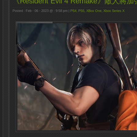
《Resident Evil 4 Remake》敵
Posted : Feb - 06 - 2023 @ : 9:58 pm |
PS4
,
PS5
,
XBox One
,
Xbox Series X