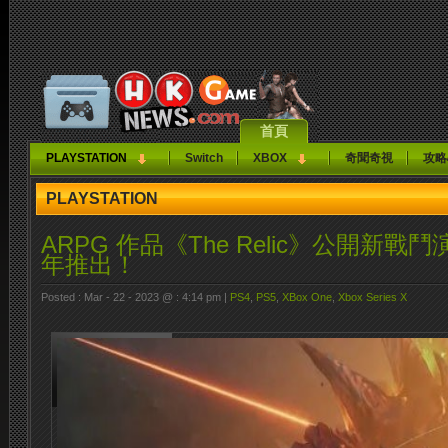
首頁
PLAYSTATION
Switch
XBOX
奇聞奇視
攻略
PLAYSTATION
ARPG 作品《The Relic》公開新戰鬥
年推出！
Posted : Mar - 22 - 2023 @ : 4:14 pm |
PS4
,
PS5
,
XBox One
,
Xbox Series X