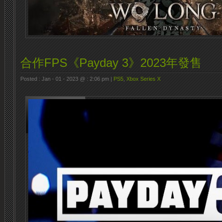
合作FPS《Payday 3》2023年發售
Posted : Jan - 01 - 2023 @ : 2:06 pm |
PS5
,
Xbox Series X