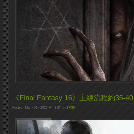
《Final Fantasy 16》主線流程約35-4
Posted : Mar - 01 - 2023 @ : 9:37 pm |
PS5