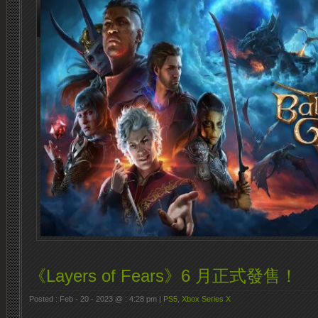
《Layers of Fears》6 月正式發售！
Posted : Feb - 20 - 2023 @ : 4:28 pm |
PS5
,
Xbox Series X