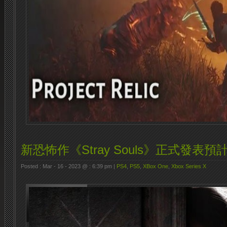
新恐怖作《Stray Souls》正式發表
Posted : Mar - 16 - 2023 @ : 6:39 pm |
PS4
,
PS5
,
XBox One
,
Xbox Series X