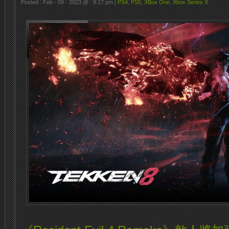
Posted : Feb - 09 - 2023 @ : 9:17 pm |
PS4
,
PS5
,
XBox One
,
Xbox Series X