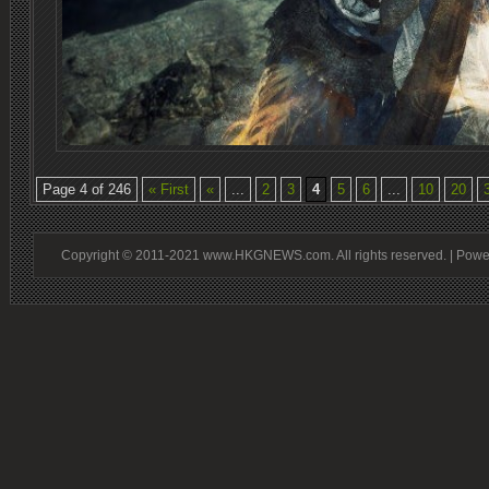
Page 4 of 246
« First
«
...
2
3
4
5
6
...
10
20
Copyright © 2011-2021 www.HKGNEWS.com. All rights reserved. | Pow