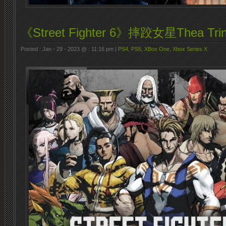
《Street Fighter 6》摔跤女星Thea Tr
Posted : Jan - 29 - 2023 @ : 11:16 pm |
PS4
,
PS5
,
XBox One
,
Xbox Series X