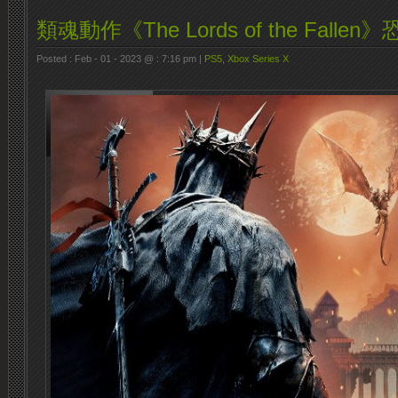
類魂動作《The Lords of the Fal
Posted : Feb - 01 - 2023 @ : 7:16 pm |
PS5
,
Xbox Series X