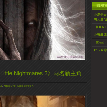
隨機
小島秀夫:《M
有大量“
《FIFA
小野義德
《Death
PSV全
《Little Nightmares 3》兩名新主角
S5
,
XBox One
,
Xbox Series X