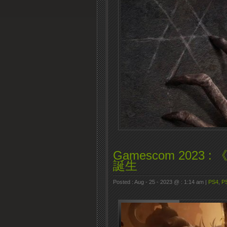
Gamescom 2023 : 
誕生
Posted : Aug - 25 - 2023 @ : 1:14 am |
PS4
,
P