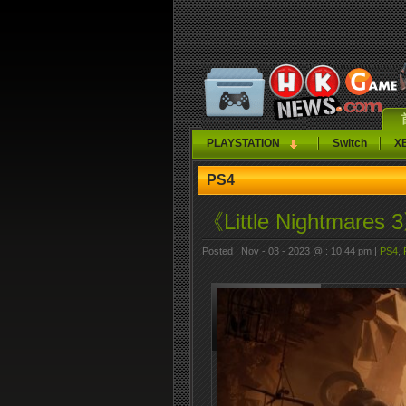
PLAYSTATION
Switch
X
PS4
《Little Nightm
Posted : Nov - 03 - 2023 @ : 10:44 pm |
PS4
,