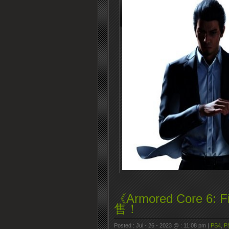
《Armored Core 6: 
售！
Posted : Jul - 26 - 2023 @ : 11:08 pm |
PS4
,
P