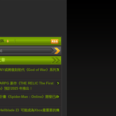
資訊
文章
ONY或將復刻初代《God of War》系列三
PG 新作《THE RELIC The First
an》預計2025 年推出！
畫《Spider-Man：Online》開發已終
ellblade 2》可能成為Xbox最重要的獨