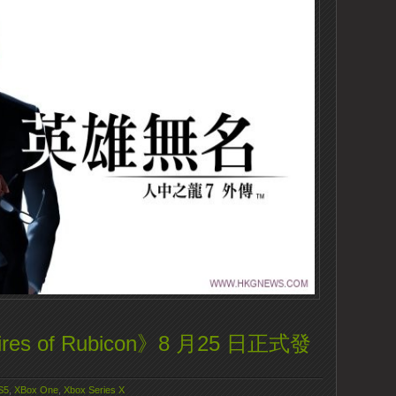
Fires of Rubicon》8 月25 日正式發
S5
,
XBox One
,
Xbox Series X