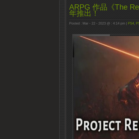
ARPG 作品《The 
年推出！
Posted : Mar - 22 - 2023 @ : 4:14 pm |
PS4
,
P