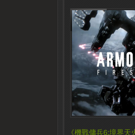
《機戰傭兵6:境界天