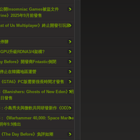
開Insomniac Games被盜文件
rine》2025年9月前發售
ast of Us Multiplayer》終止開發引玩家
久停辦
o GPU升級RDNA3/4架構?
ay Before》開發商Fntastic倒閉
h將停止在韓國地區運營
《GTA6》PC版需要很長時間才發售
《Banishers: Ghosts of New Eden》明
4 日發售
23 : 小島秀夫與微軟共同研發新作《OD》
 : 《Warhammer 40,000: Space Marine
檔明年9.9推出
《The Day Before》負評如潮