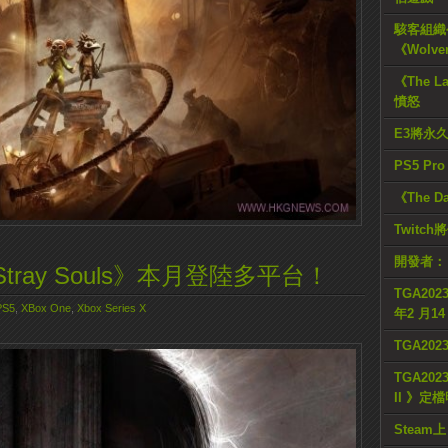
駭客組織公
《Wolve
《The L
憤怒
E3將永
PS5 Pr
《The D
Twitc
開發者：
ray Souls》本月登陸多平台！
TGA2023
PS5
,
XBox One
,
Xbox Series X
年2 月1
TGA20
TGA2023
II 》定
Steam上