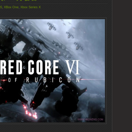
S5
,
XBox One
,
Xbox Series X