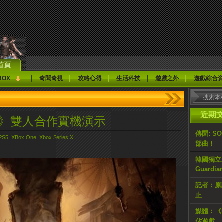
首頁
BOX
奇聞奇視
攻略心得
生活科技
遊戲之外
遊戲綜合
近期
ares 3》雙人合作實機演示
傳聞: S
PS5
,
XBox One
,
Xbox Series X
部曲！
韓國獨立AR
Guardi
記者：原計
止
媒體：《H
佔遊戲