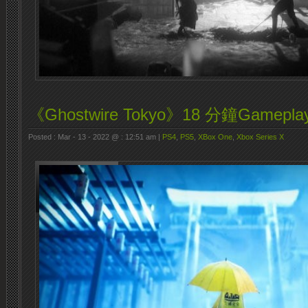
《Ghostwire Tokyo》18 分鐘Gamepla
Posted : Mar - 13 - 2022 @ : 12:51 am |
PS4
,
PS5
,
XBox One
,
Xbox Series X