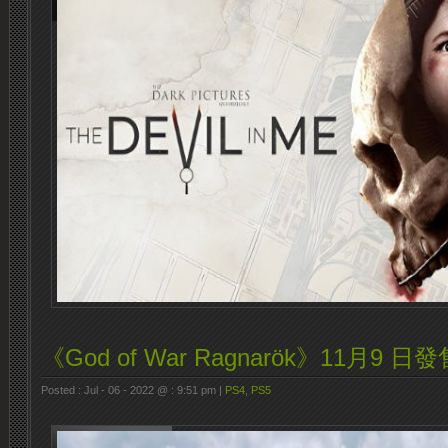
《God of War Ragnarök》11月9 日發
Posted : Jul - 06 - 2022 @ : 9:51 pm |
PS4
,
PS5