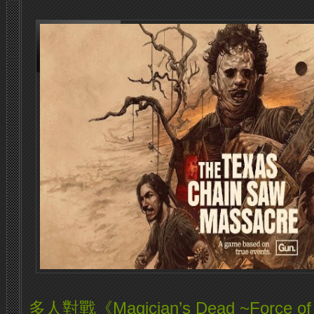
多人對戰《Magician’s Dead ~Force of