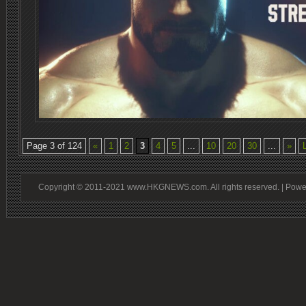
Page 3 of 124
«
1
2
3
4
5
...
10
20
30
...
»
Copyright © 2011-2021 www.HKGNEWS.com. All rights reserved. | Pow