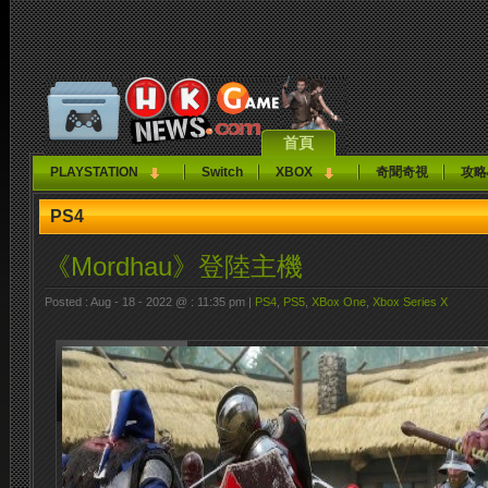
首頁
PLAYSTATION
Switch
XBOX
奇聞奇視
攻略
PS4
《Mordhau》登陸主機
Posted : Aug - 18 - 2022 @ : 11:35 pm |
PS4
,
PS5
,
XBox One
,
Xbox Series X