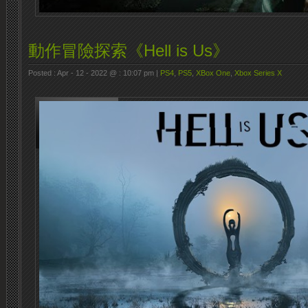
動作冒險探索《Hell is Us》
Posted : Apr - 12 - 2022 @ : 10:07 pm |
PS4
,
PS5
,
XBox One
,
Xbox Series X