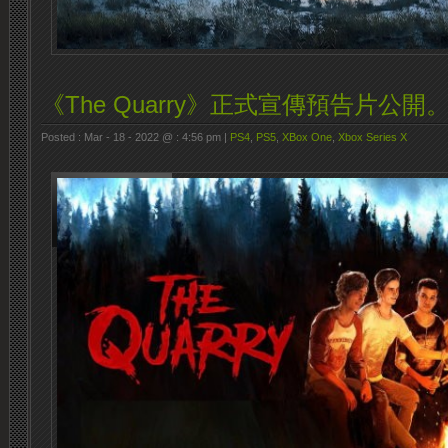
《The Quarry》正式宣傳預告片公開
Posted : Mar - 18 - 2022 @ : 4:56 pm |
PS4
,
PS5
,
XBox One
,
Xbox Series X