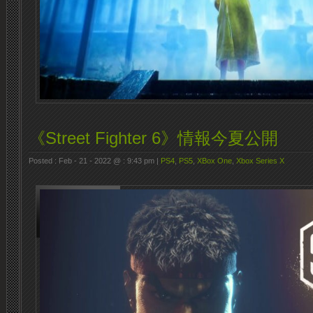
《Street Fighter 6》情報今夏公開
Posted : Feb - 21 - 2022 @ : 9:43 pm |
PS4
,
PS5
,
XBox One
,
Xbox Series X