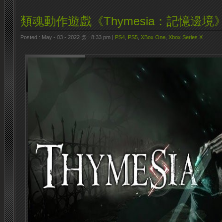
類魂動作遊戲《Thymesia：記憶邊境
Posted : May - 03 - 2022 @ : 8:33 pm |
PS4
,
PS5
,
XBox One
,
Xbox Series X