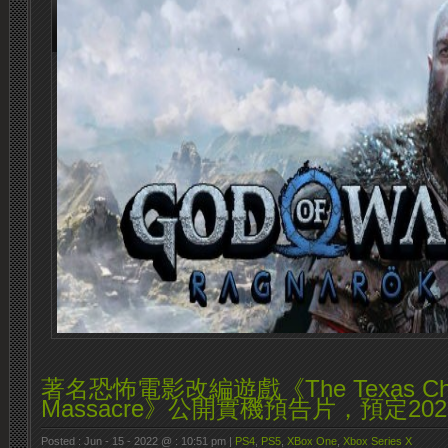
著名恐怖電影改編遊戲《The Texas Cha
Massacre》公開實機預告片，預定20
Posted : Jun - 15 - 2022 @ : 10:51 pm |
PS4
,
PS5
,
XBox One
,
Xbox Series X