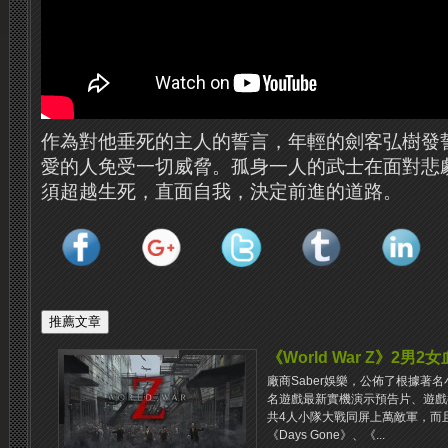
作為對他垂死的主人的誓言，年輕的劍客弘樹發
愛的人免受一切威脅。孤身一人的武士在面對悲
須超越生死，直面自我，決定前進的道路。
《World War Z》2男
廠商Saber娛樂，公佈了根據著名小
名遊戲最新實機演示預告片、遊戲
共4人小隊大戰同屏上萬敵軍，而且該作
《Days Gone》、《...