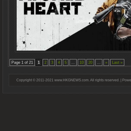
Page 1 of 21
1
2
3
4
5
...
10
20
...
»
Last »
Copyright © 2011-2021 www.HKGNEWS.com. All rights reserved. | Pow