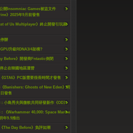
開Insomniac Games被盜文件
rine》2025年9月前發售
ast of Us Multiplayer》終止開發引玩家
久停辦
o GPU升級RDNA3/4架構?
ay Before》開發商Fntastic倒閉
h將停止在韓國地區運營
《GTA6》PC版需要很長時間才發售
《Banishers: Ghosts of New Eden》明
4 日發售
23 : 小島秀夫與微軟共同研發新作《OD》
 : 《Warhammer 40,000: Space Marine
檔明年9.9推出
《The Day Before》負評如潮