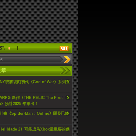
資訊
文章
ONY或將復刻初代《God of War》系列三
PG 新作《THE RELIC The First
an》預計2025 年推出！
畫《Spider-Man：Online》開發已終
ellblade 2》可能成為Xbox最重要的獨