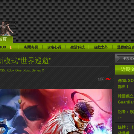
首頁
BOX
奇聞奇視
攻略心得
生活科技
遊戲之外
遊戲綜合
 6》新模式“世界巡遊”
近期
PS5
,
XBox One
,
Xbox Series X
點閱
392
傳聞: S
部曲！
韓國獨立AR
Guardi
記者：原計
止
媒體：《H
佔遊戲