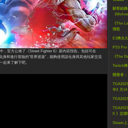
駭客組織公
《Wolve
《The L
憤怒
E3將永
PS5 Pr
中，官方公佈了《Street Fighter 6》新內容預告。包括可在
《The D
創建自己的化身和進行冒險的“世界巡遊”，能夠使用該化身與其他玩家交流
，一起來了解下吧。
Twitc
開發者：
TGA2023
年2 月1
TGA20
TGA2023
II 》定
Steam上