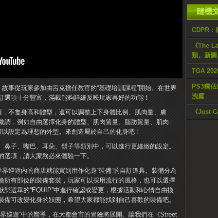
隨機
CDPR：
《The 
類。新圖
TGA 20
PS3獨佔
，故事從玩家參加由呂克擔任教官的“基礎培訓課程”開始。在世界
洩露
訂選項十分豐富，滿載能夠詳細反映玩家喜好的功能！
《Just 
選項，不隻身高和體型，還可以調整上下身體比例、肌肉量、膚
微調，例如自由選擇化身的體型、肌肉質量、脂肪質量、肌肉
可以設定為理想的外型。來創造屬於自己的化身吧！
、鼻子、嘴巴、耳朵、鬍子等類別中，可以進行更細緻的設定。
的選項，請大家務必來體驗一下。
世界巡遊內的商店就能買到用作化身“裝備”的自訂道具。裝備分為
換所有部位的裝備套裝，玩家可以採用流行的風格，也可以選擇
態選單的“EQUIP”中進行確認或變更，根據活動和心情自由換
裝備可改變化身的狀態，希望大家都能找到自己喜歡的裝備吧。
巡遊”中的嚮導，在大都會市的冒險將展開。讓我們在《Street