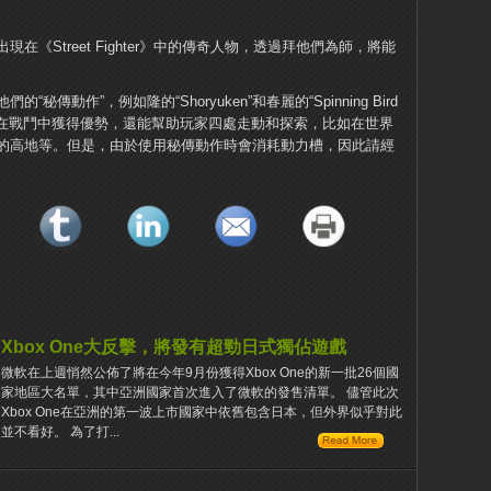
《Street Fighter》中的傳奇人物，透過拜他們為師，將能
傳動作”，例如隆的“Shoryuken”和春麗的“Spinning Bird
不僅能在戰鬥中獲得優勢，還能幫助玩家四處走動和探索，比如在世界
的高地等。但是，由於使用秘傳動作時會消耗動力槽，因此請經
Xbox One大反擊，將發有超勁日式獨佔遊戲
微軟在上週悄然公佈了將在今年9月份獲得Xbox One的新一批26個國
家地區大名單，其中亞洲國家首次進入了微軟的發售清單。 儘管此次
Xbox One在亞洲的第一波上市國家中依舊包含日本，但外界似乎對此
並不看好。 為了打...