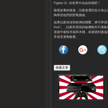
Fighter 6》的世界中自由奔跑吧！
隨著故事的推進，玩家會遇到迄今為止出現在
夠學習他們的對戰風格。
如果玩家加深與師傅的聯繫，將可學習他們的“秘
Kick”。, 玩家所習得的秘傳動作
巡遊中摧毀木箱和木桶，或者跳到遙遠
常留意著剩餘量。