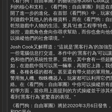
《看門狗：自由軍團》的藝術指導Josh Cook說
列的核心和支柱，《看門狗：自由軍團》則是在
開了進一步的進化。在首部《看門狗》中，玩家
到遊戲中其他人的各種資料，而在《看門狗：自
乾預遊戲中人物的生活。更具’社會工程學’特色
操控，遊戲角色會向你尋求幫助，而你也會向他
以操縱他們的社會環境。”
Josh Cook又解釋道：“這就是’黑客行為’的
一些電腦信息打交道。本作中的’黑客行為’可以
色和他們的系統性世界。當然，其中會有一些超酷
如，在遊戲中我可以黑一輛車，再開它上路，我
機，各種各樣的都有。甚至還有帶火箭的軍用無
警用無人機、蜘蛛機器人，玩家都可以利用它們
絡。在《看門狗：自由軍團》中你可以操縱所有
程學方面，當你用上面提到的方式操縱並干涉其
看到’黑客行為’更驚喜的表現。”
《看門狗：自由軍團》將於2020年3月6日發售
和PC平台。