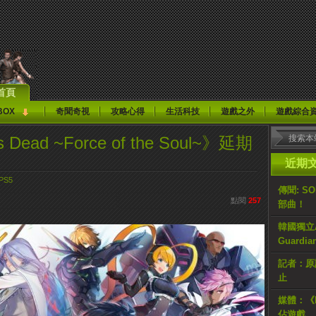
首頁
BOX
奇聞奇視
攻略心得
生活科技
遊戲之外
遊戲綜合
Dead ~Force of the Soul~》延期
近期
PS5
傳聞: S
點閱
257
部曲！
韓國獨立AR
Guardi
記者：原計
止
媒體：《H
佔遊戲