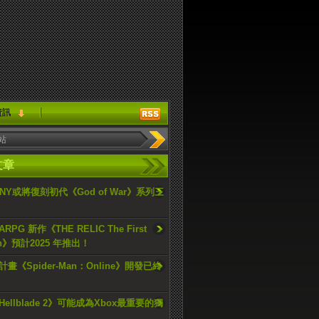
資訊
文章
ONY或將復刻初代《God of War》系列三
PG 新作《THE RELIC The First
an》預計2025 年推出！
畫《Spider-Man：Online》開發已終
ellblade 2》可能成為Xbox最重要的獨