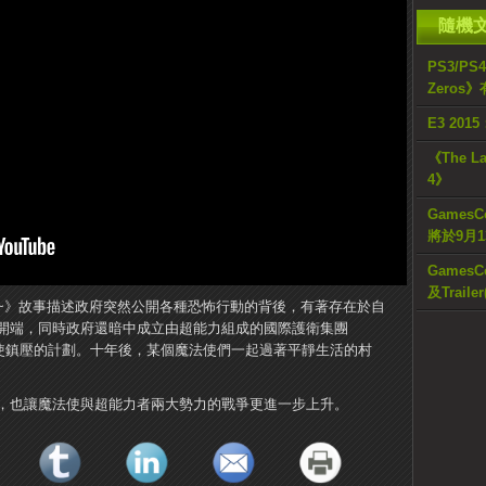
隨機
PS3/PS4
Zeros
E3 2015
《The L
4》
GamesC
將於9月
GamesC
及Trail
of the Soul~》故事描述政府突然公開各種恐怖行動的背後，有著存在於自
開端，同時政府還暗中成立由超能力組成的國際護衛集團
法使鎮壓的計劃。十年後，某個魔法使們一起過著平靜生活的村
，也讓魔法使與超能力者兩大勢力的戰爭更進一步上升。