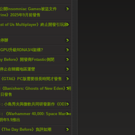
開Insomniac Games被盜文件
rine》2025年9月前發售
ast of Us Multiplayer》終止開發引玩家
久停辦
o GPU升級RDNA3/4架構?
ay Before》開發商Fntastic倒閉
h將停止在韓國地區運營
《GTA6》PC版需要很長時間才發售
《Banishers: Ghosts of New Eden》明
4 日發售
23 : 小島秀夫與微軟共同研發新作《OD》
 : 《Warhammer 40,000: Space Marine
檔明年9.9推出
《The Day Before》負評如潮