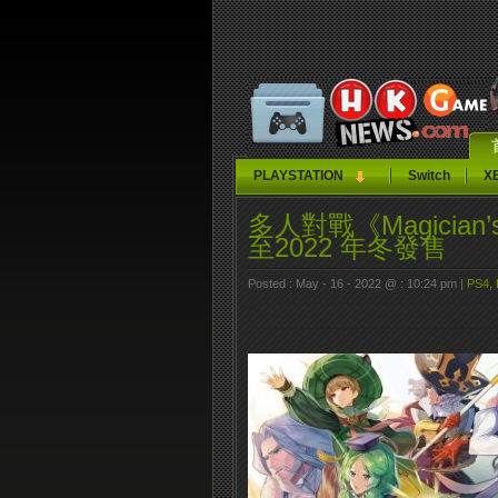
PLAYSTATION
Switch
X
多人對戰《Magician’s 
至2022 年冬發售
Posted : May - 16 - 2022 @ : 10:24 pm |
PS4
,