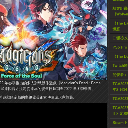
駭客組織公
《Wolve
《The L
憤怒
E3將永
PS5 Pr
《The D
Twitc
開發者：
22 年春季推出的多人對戰動作遊戲《Magician’s Dead ~Force
TGA2023
，由於一些原因官方決定從原本的發售日延期至2022 年冬季發售。
年2 月1
開遊戲限定版的主視覺美術宣傳圖讓玩家觀賞。
TGA20
TGA2023
II 》定
Steam上