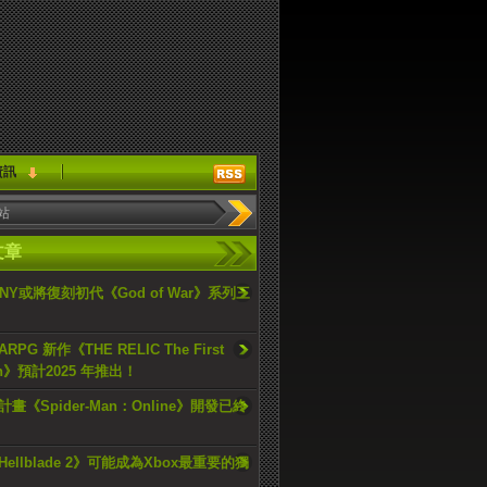
資訊
文章
ONY或將復刻初代《God of War》系列三
PG 新作《THE RELIC The First
an》預計2025 年推出！
畫《Spider-Man：Online》開發已終
ellblade 2》可能成為Xbox最重要的獨