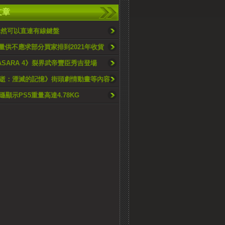
文章
h竟然可以直連有線鍵盤
訂量供不應求部分買家排到2021年收貨
ASARA 4》裂界武帝豐臣秀吉登場
逝：湮滅的記憶》街頭劇情動畫等內容
顯示PS5重量高達4.78KG