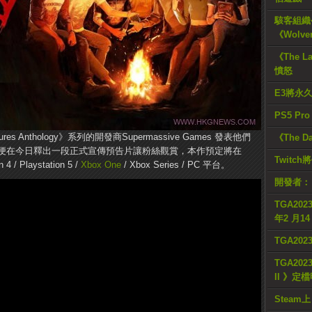
駭客組織公
《Wolve
《The L
憤怒
E3將永
PS5 Pr
es Anthology》系列的開發商Supermassive Games 發表他們
《The D
息後，便在今日釋出一段正式宣傳預告片讓粉絲觀賞，本作預定將在
Twitc
/ Playstation 5 /
Xbox One
/ Xbox Series / PC 平台。
開發者：
TGA2023
年2 月1
TGA20
TGA2023
II 》定
Steam上