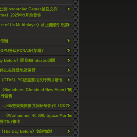
開Insomniac Games被盜文件
rine》2025年9月前發售
ast of Us Multiplayer》終止開發引玩家
久停辦
o GPU升級RDNA3/4架構?
ay Before》開發商Fntastic倒閉
h將停止在韓國地區運營
《GTA6》PC版需要很長時間才發售
《Banishers: Ghosts of New Eden》明
4 日發售
23 : 小島秀夫與微軟共同研發新作《OD》
 : 《Warhammer 40,000: Space Marine
檔明年9.9推出
《The Day Before》負評如潮