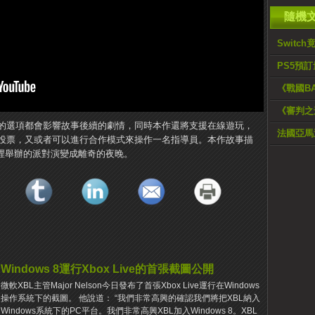
隨機
Switc
PS5預
《戰國B
《審判之
的選項都會影響故事後續的劇情，同時本作還將支援在線遊玩，
法國亞馬遜
投票，又或者可以進行合作模式來操作一名指導員。本作故事描
晚裡舉辦的派對演變成離奇的夜晚。
Windows 8運行Xbox Live的首張截圖公開
微軟XBL主管Major Nelson今日發布了首張Xbox Live運行在Windows
操作系統下的截圖。 他說道： “我們非常高興的確認我們將把XBL納入
Windows系統下的PC平台。我們非常高興XBL加入Windows 8。XBL