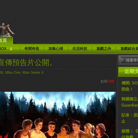
首頁
BOX
奇聞奇視
攻略心得
生活科技
遊戲之外
遊戲綜合
正式宣傳預告片公開。
近期
S5
,
XBox One
,
Xbox Series X
點閱
375
傳聞: S
部曲！
韓國獨立AR
Guardi
記者：原計
止
媒體：《H
佔遊戲