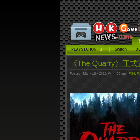
PLAYSTATION
Switch
X
《The Quarry》
Posted : Mar - 18 - 2022 @ : 4:56 pm |
PS4
,
P