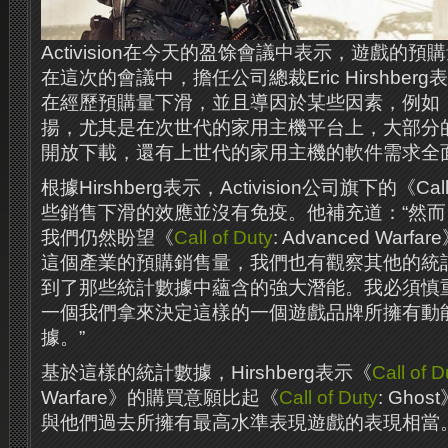
Activision在今天的盈馀會議中表示，遊戲的
在這次的會議中，擔任公司總裁Eric Hirshbe
在經歷預購量下滑，並且導因於某些因素，例如
揚，尤其是在次世代的家用主機平台上，大部分
開放下載，還有上世代的家用主機的軟件需求全
根據Hirshberg表示，Activision公司旗下的《Cal
些銷售下滑的效應並沒有免疫。他補充道：“然
我們仍然盼望《
Call of Duty
: Advanced Wa
這個產業的預購銷售量，我們也有觀察其他的統
到了那些統計數據中蘊含的強大潛能。我必須慎
一個我們拿來決定這樣的一個遊戲品牌所擁有動
據。”
基於這樣的統計數據，Hirshberg表示《
Call of D
Warfare》的購買意願比起《
Call of Duty
: Gh
與他們過去所擁有最高水準表現遊戲的表現相當