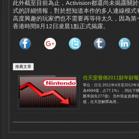
此外截至目前為止，Activision都還尚未揭露
式的詳細情報，對於想知道本作的多人連線模式
高度興趣的玩家們也不需要再等待太久，因為第
香港時間8月12日凌晨1點正式揭露。
任天堂發佈2011財年財報
單位：日元 2011年4月至2012
為4994億，占77.1%），同比下降
匯率損失277億） 另外現金資產較上年
億，任天堂解釋為用...