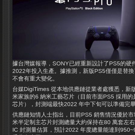
據台灣媒報導，SONY已經重新設計了PS5的硬
2022年投入生產。據推測，新版PS5僅僅是替
不會有重大變化。
台媒DigiTimes 從本地供應鏈從業者處獲悉，新版
米家族的6 納米工藝芯片（目前市面PS5 採用的
芯片），封測端最快2022 年中下旬可以準備完
供應鏈知情人士指出，目前PS5 銷售情況優於市
米半定制主芯片封測總量大約保持在80 萬套左右，
IC 封測量估算，預計2022 年度總量能達到950~