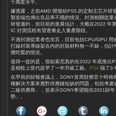
千萬套水平。
據透露，之前AMD 開發給PS5 的定制主芯片
製造端也傳出良品率不穩的情況。封測相關從業
研發邀約，按目前的進展估計，大概在2022 年
IC 封測流程有望逐漸走入量產階段。
不過封測從業者也坦言，目前包括CPU/GPU 用
打線封裝導線架在內的封裝材料無一不缺，估計
應吃緊的情況。
值得一提的是，假如索尼真的在2022 年底推出P
是相較上世代提早了一年升級工藝。
PS4
隔了3
在早前的財報會議上，SONY首席財務官十時裕
種解決方案來應對供應鏈短缺的問題，包括考慮
二級供應商」，並表示SONY希望能在2021財
勢」。