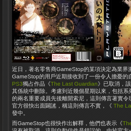
近日，著名零售商GameStop的某項決定為業
GameStop的用戶近期接收到了一份令人擔憂
PS3
獨占作品《
The Last Guardian
》已取消，該
其係統中刪除。考慮到近幾個星期以來，包括系
的兩名重要成員先後離開索尼，這則傳言著實令
官方很快出面闢謠，稱這則傳言不實，《
The La
發中。
而GameStop也很快作出解釋，他們也表示《
The
沒有被取消，這則自動信件是錯誤的。由於官方