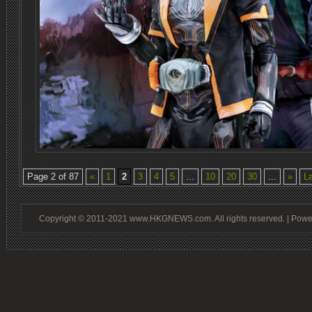
Page 2 of 87
«
1
2
3
4
5
...
10
20
30
...
»
La
Copyright © 2011-2021 www.HKGNEWS.com. All rights reserved. | Pow