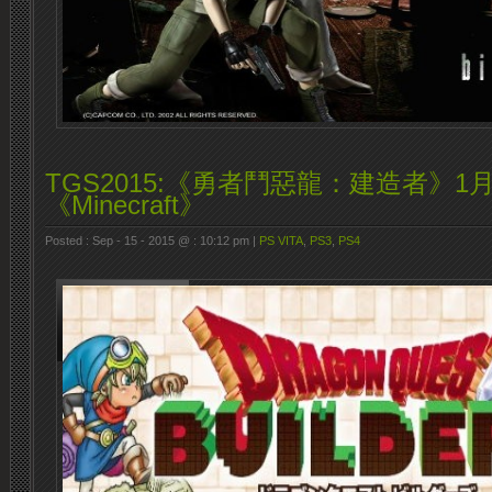
TGS2015:《勇者鬥惡龍：建造者》1
《Minecraft》
Posted : Sep - 15 - 2015 @ : 10:12 pm |
PS VITA
,
PS3
,
PS4