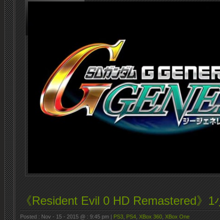
《Resident Evil 0 HD Remastered
Posted : Nov - 15 - 2015 @ : 9:45 pm |
PS3
,
PS4
,
XBox 360
,
XBox One