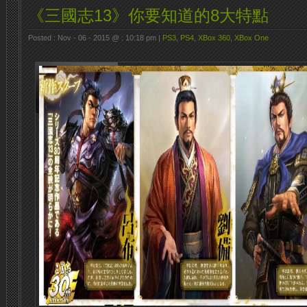
《三國志13》你要知道的8大特點
Posted : Nov - 06 - 2015 @ : 10:18 pm |
PS3
,
PS4
,
XBox 360
,
XBox One