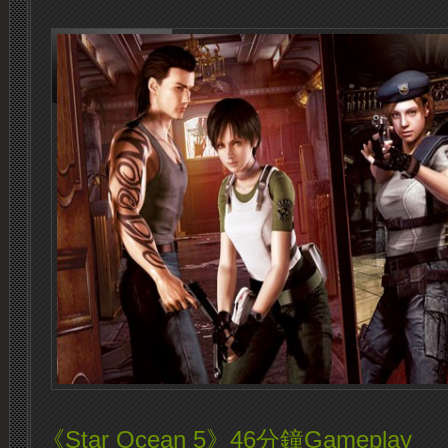
《Star Ocean 5》46分鐘Gameplay