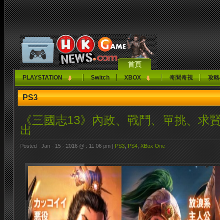
首頁
PLAYSTATION
Switch
XBOX
奇聞奇視
攻略
PS3
《三國志13》內政、戰鬥、單挑、求
出
Posted : Jan - 15 - 2016 @ : 11:06 pm |
PS3
,
PS4
,
XBox One