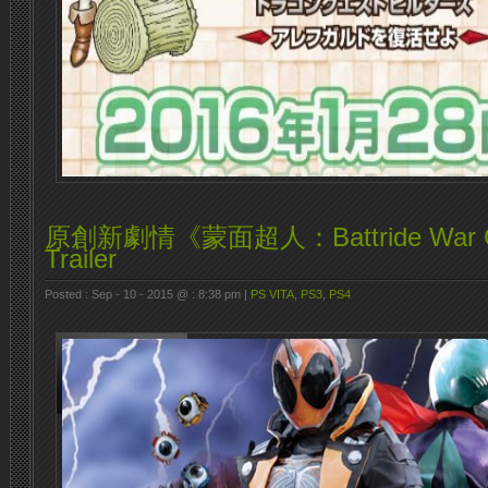
原創新劇情《蒙面超人：Battride War Ge
Trailer
Posted : Sep - 10 - 2015 @ : 8:38 pm |
PS VITA
,
PS3
,
PS4