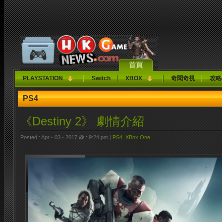
首頁
PLAYSTATION
Switch
XBOX
奇聞奇視
攻略
PS4
《Destiny 2》 劇情介紹
Posted : Apr - 03 - 2017 @ : 9:24 pm |
PS4
,
XBox One