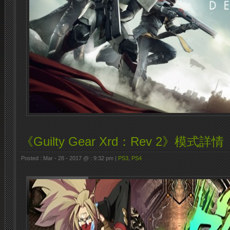
《Guilty Gear Xrd：Rev 2》模式詳情
Posted : Mar - 28 - 2017 @ : 9:32 pm |
PS3
,
PS4