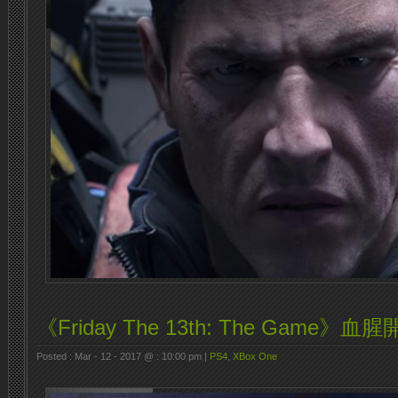
《Friday The 13th: The Game》血
Posted : Mar - 12 - 2017 @ : 10:00 pm |
PS4
,
XBox One