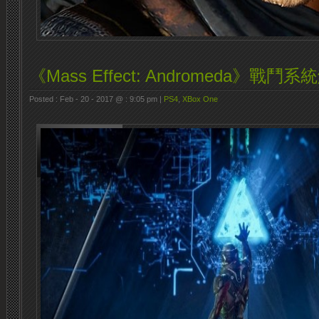
《Mass Effect: Andromeda》戰鬥
Posted : Feb - 20 - 2017 @ : 9:05 pm |
PS4
,
XBox One