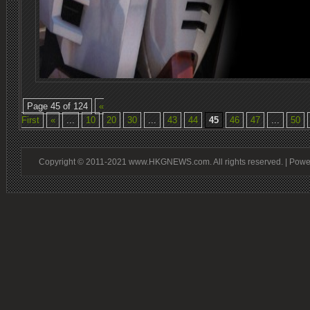
Page 45 of 124
«
First
«
...
10
20
30
...
43
44
45
46
47
...
50
Copyright © 2011-2021 www.HKGNEWS.com. All rights reserved. | Pow