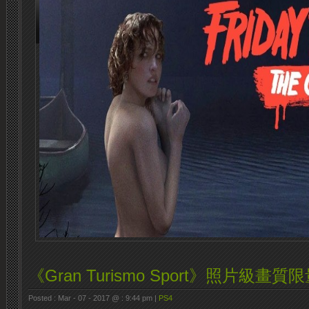
《Gran Turismo Sport》照片級
Posted : Mar - 07 - 2017 @ : 9:44 pm |
PS4