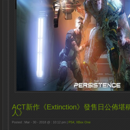
ACT新作《Extinction》發售日公
人》
Posted : Mar - 30 - 2018 @ : 10:12 pm |
PS4
,
XBox One