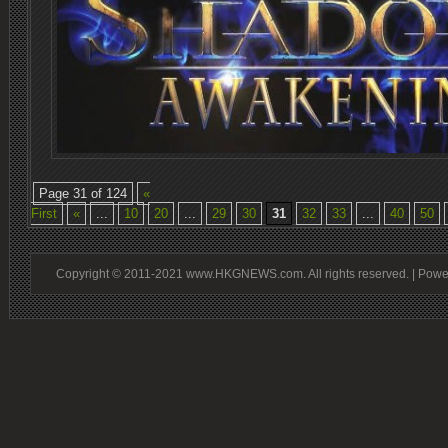
Page 31 of 124
«
First
«
...
10
20
...
29
30
31
32
33
...
40
50
Copyright © 2011-2021 www.HKGNEWS.com. All rights reserved. | Pow