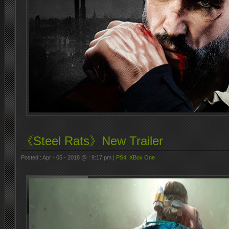
《Steel Rats》New Trailer
Posted : Apr - 05 - 2018 @ : 9:17 pm |
PS4
,
XBox One