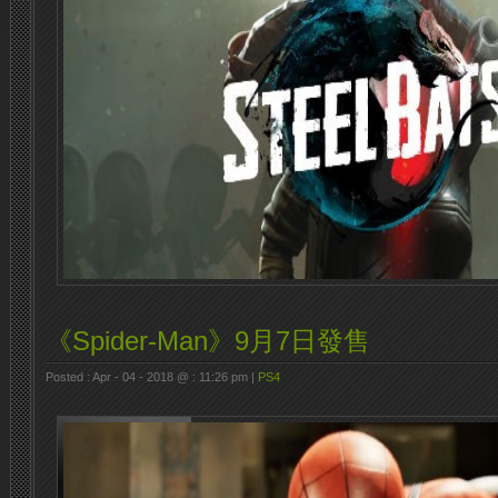
《Spider-Man》9月7日發售
Posted : Apr - 04 - 2018 @ : 11:26 pm |
PS4