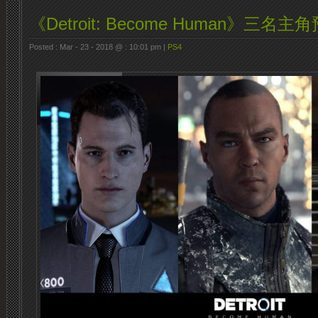
《Detroit: Become Human》三名主
Posted : Mar - 23 - 2018 @ : 10:01 pm |
PS4