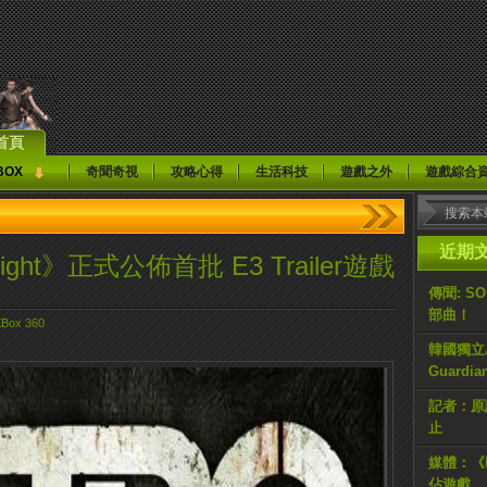
首頁
BOX
奇聞奇視
攻略心得
生活科技
遊戲之外
遊戲綜合
近期
Light》正式公佈首批 E3 Trailer遊戲
傳聞: S
部曲！
Box 360
韓國獨立AR
Guardi
記者：原計
止
媒體：《H
佔遊戲