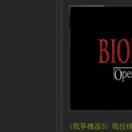
《戰爭機器3》戰役