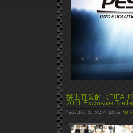
接近真實的《FIFA 
2011 Exclusive Traile
Posted : May - 31 - 2011 @ : 1:09 am |
PS3
,
X