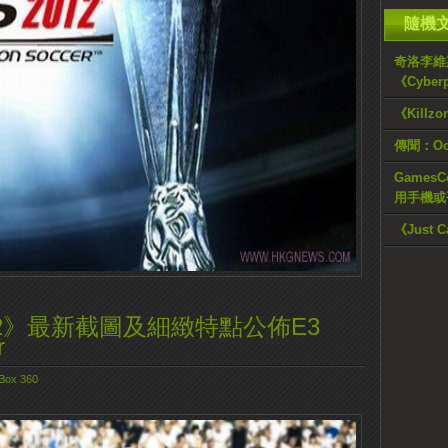
隨機
奇洛李維
《Cybe
《Killz
傳聞：O
GamesC
用手機或
《Just C
12》最新截圖及細緻特點公佈E3
r
Box 360