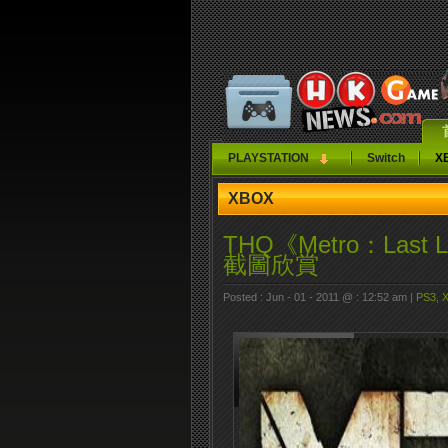
PLAYSTATION
Switch
X
XBOX
THQ《Metro：Last 
截圖欣賞
Posted : Jun - 01 - 2011 @ : 12:52 am |
PS3
,
X