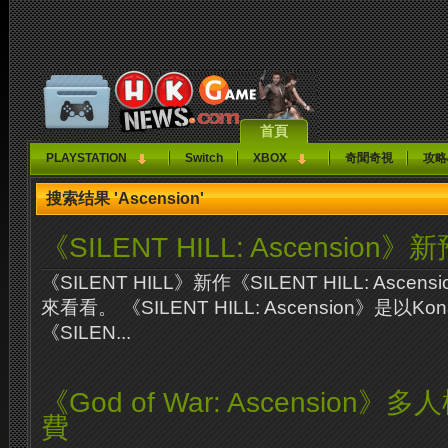
首頁
PLAYSTATION
Switch
XBOX
奇聞奇視
攻略
搜索结果 'Ascension'
《SILENT HILL: Ascension》
《SILENT HILL》新作《SILENT HILL: Asc
來看看。 《SILENT HILL: Ascension》是以
《SILEN...
《God of War: Ascension
費