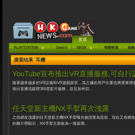
首頁
PLAYSTATION
Switch
XBOX
奇聞奇視
攻略
搜索结果 '耳機'
YouTube宣布推出VR直播服務,可自
隨著越來越多的VR設備和VR遊戲面世，其占據的用戶比重也將逐漸增多。
推出直播流媒體360度影片服務，並且加州切...
任天堂新主機NX手掣再次洩露
之前網友洩露的任天堂新主機NX手掣曝光被證實為造假，現在又有網
的圖片裡顯示，NX手掣主面板為一塊玻璃...