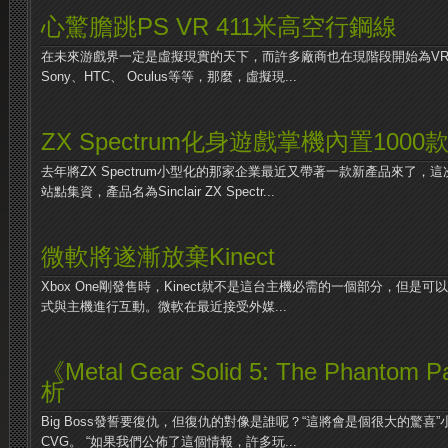
心驚膽跳PS VR 411米高空行鋼線
在未來游戲界一定是虛擬現實的天下，而許多廠商也在現階段開始為V
Sony、HTC、 Oculus等等，那麼，虛擬現...
ZX Spectrum化身遊戲掌機內置1000
去年將ZX Spectrum小型化的那家企業最近又帶著一款新產品來了，這次是
站點集資，產品名為Sinclair ZX Spectr...
微軟將遂漸放棄Kinect
Xbox One剛發售時，Kinect就不是這台主機必需的一個部分，但
式與主機進行互動。微軟在最近接受外媒...
《Metal Gear Solid 5: The Phant
析
Big Boss發誓要復仇，但復仇的對像是誰呢？“這將會是個很大的驚喜
CVG。 “如果我們公佈了這個情報，許多玩...