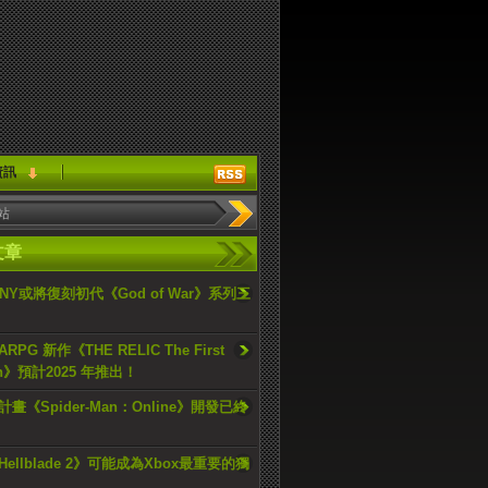
資訊
文章
ONY或將復刻初代《God of War》系列三
PG 新作《THE RELIC The First
an》預計2025 年推出！
畫《Spider-Man：Online》開發已終
ellblade 2》可能成為Xbox最重要的獨