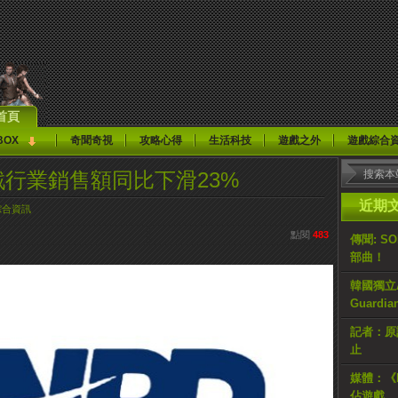
首頁
BOX
奇聞奇視
攻略心得
生活科技
遊戲之外
遊戲綜合
戲行業銷售額同比下滑23%
近期
綜合資訊
點閱
483
傳聞: S
部曲！
韓國獨立AR
Guardi
記者：原計
止
媒體：《H
佔遊戲