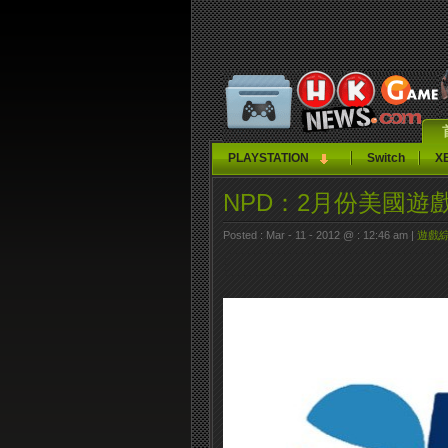
PLAYSTATION
Switch
X
NPD：2月份美國遊
Posted : Mar - 11 - 2012 @ : 12:46 am |
遊戲