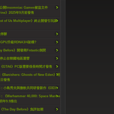
開Insomniac Games被盜文件
rine》2025年9月前發售
ast of Us Multiplayer》終止開發引玩家
久停辦
o GPU升級RDNA3/4架構?
ay Before》開發商Fntastic倒閉
h將停止在韓國地區運營
《GTA6》PC版需要很長時間才發售
《Banishers: Ghosts of New Eden》明
4 日發售
23 : 小島秀夫與微軟共同研發新作《OD》
 : 《Warhammer 40,000: Space Marine
檔明年9.9推出
《The Day Before》負評如潮