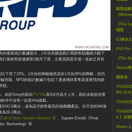
駭客組織公
《Wolve
《The L
憤怒
E3將永
PS5 Pr
間發布的最新統計數據顯示，2月份美國遊戲行業銷售額繼續大幅下
《The D
戲行業銷售額連續第3個月下滑，主要原因是市場一直缺乏具有
Twitc
同比下滑了23%。2月份的降幅雖然高於1月份38%的降幅，但仍
開發者：
降幅預期。NPD的統計數據只包括了通過傳統零售渠道實現的銷
售額。
TGA2023
年2 月1
。由於Sony的新款
PS Vita
直到2月底才上市，因此未能提供實
軟件中沒有一款是Vita遊戲。
TGA20
銷量達到42.6萬台，成為該月銷售最高的遊戲機產品。任天堂的Wii遊
TGA2023
為26.2萬台。
II 》定
《
Call of Duty
:
Modern Warfare 3
》、Square Enix的《Final
lur: Reckoning》等
Steam上