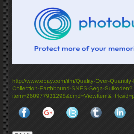
http://www.ebay.com/itm/Quality-Over-Quantit
Collection-Earthbound-SNES-Sega-Suikoden?
item=260977931298&cmd=ViewItem&_trksid=