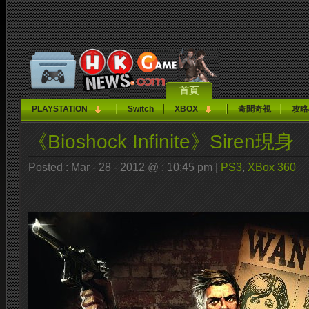
首頁
PLAYSTATION
Switch
XBOX
奇聞奇視
攻略
《Bioshock Infinite》Siren現身
Posted : Mar - 28 - 2012 @ : 10:45 pm |
PS3
,
XBox 360