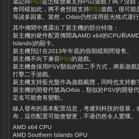
還記得
PS3
是怎樣放棄支持PS2遊戲了嗎？沒錯，
會同樣如此，將不會預留支持
PS3
遊戲，很可能
等諸多因素。當然，Orbis仍然採用藍光格式運
其中傳聞中透露出了新主機的部分特徵：
新主機的硬件配置傳聞為AMD x64的CPU和AMD南
Islands)的顯卡。
新主機預計在2013年年底的假期檔期間發售。
新主機不向下兼容
PS3
的遊戲。
新主機會採用PSV類似的防二手方式，將新遊戲
打擊二手游戲。
新主機支持藍光盤作為遊戲載體，同時也支持數
新主機的開發代號為Orbis，類似於PSV的開發
定名可能會有變動。
線人發布的基本配置信息，考慮到科技的發展，或許現
布，這些配置可能會變更，不過仍然令人驚嘆。
AMD x64 CPU
AMD Southern Islands GPU