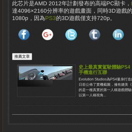
此芯片是AMD 2012年計劃發布的高端PC顯卡，
達4096×2160分辨率的遊戲畫面，同時3D遊
1080p，因為
PS3
的3D遊戲僅支持720p。
史上最真實駕駛體驗PS4《D
手機進行互聯
Evolution Studios為PS4量身
日前公佈了實機截圖，擁有媲美《
的是一種真實的第一人稱遊戲體驗
以第一人稱視角...