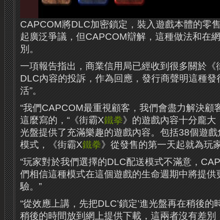
CAPCOM將DLC加密鎖定，裝入遊戲本體的零
起廣泛爭議，但CAPCOM辯解，這種做法和在網
別。
一項報告指出，商業信用局已經收到很多關於《
DLC內容的投訴，作為回應，發行商聲明這種發行
活”。
“我們CAPCOM最重視顧客，我們會盡力解決顧
這麼寫的，“《街霸X
鐵拳
》的遊戲內容十分龐大
光盤提供了充滿樂趣的遊戲內容。包括38個遊戲
模式，《街霸X
鐵拳
》從發售的第一天起就為玩家
“玩家對於我們選擇的DLC配送模式不滿意，CA
們相信這種模式在這個遊戲的生命週期中將提供
驗。”
“從效應上講，先把DLC’鎖定’進光盤再在稍後的
稍後的時間放到網上提供下載，這兩者沒有差別