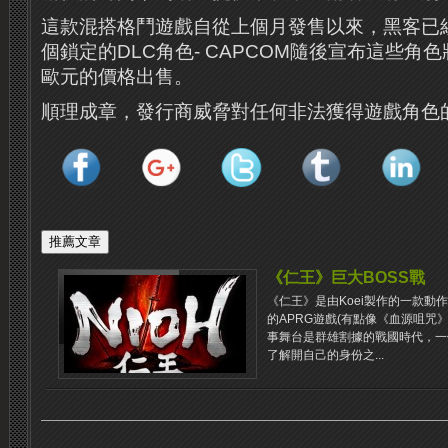
這款混搭格鬥遊戲自從上個月發售以來，黑客已經
個鎖定的DLC角色- CAPCOM隨後宣布這些角色
歐元的價格出售。
順理成章，發行商威脅對任何非法獲得遊戲角色
《仁王》巨大BOSS戰
《仁王》是由Koei製作的一款動
的APRG遊戲(有點像《血源咀咒
事舞台是群雄割據的戰國時代，一
了解開自己的身份之...