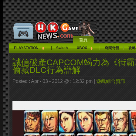
首頁
PLAYSTATION
Switch
XBOX
奇聞奇視
攻略
誠信破產CAPCOM竭力為《街
偷藏DLC行為辯解
Posted : Apr - 03 - 2012 @ : 12:32 pm |
遊戲綜合資訊