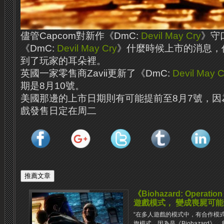
儘管Capcom對新作《DmC:
Devil May Cry
》守
《DmC:
Devil May Cry
》什麼時候上市的消息，
到了玩家的耳朵裡。
英國一家零售商Zavii更新了《DmC:
Devil May C
期是8月10號。
美國那邊的上市日期則有可能提前至8月7號，因
戲發售日定在周二
《Biohazard: Operati
遊戲模式， 變成喪屍可能
“在多人遊戲的模式中，有合作模
旗模式。因為是《Biohazard