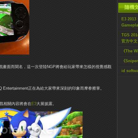
隨機
E3 2013
Gamepl
TGS 20
官方中文 T
《The W
《Snipe
戲畫面而聞名，這一次登陸NGP將會給玩家帶來怎樣的視覺感觀
id so
ntertainment正在為給大家帶來深刻的印象而摩拳擦掌。
遊戲相關內容將會在
E3
大展披露。