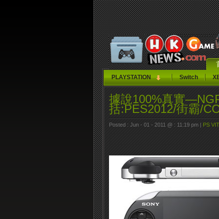
PLAYSTATION
Switch
X
據說100%真實—NG
括:PES2012/街霸/C
Posted : Jun - 01 - 2011 @ : 11:19 pm |
PS VI