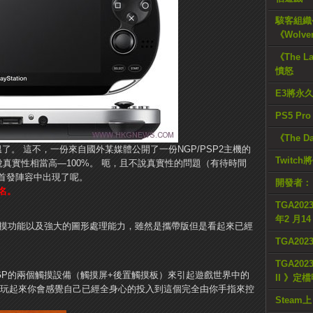
駭客組織公
《Wolve
《The L
憤怒
E3將永
PS5 Pr
《The D
了。 這不，一份來自國外某媒體公開了一份NGP/PSP2主機的
Twitc
真實性相當高—100%。 呃，且不說真實性的問題（有待時間
首發陣容中出現了呢。
開發者：
命名。
TGA2023
年2 月1
觸摸功能以及強大的圖形處理能力，雖然是攜帶版但是看起來已經
TGA20
TGA2023
GP的兩個觸摸設備（觸摸屏+後置觸摸板）來引起遊戲世界中的
II 》定
 玩起來你會感覺自己已經全身心的投入到這個完全由你手指來控
Steam上