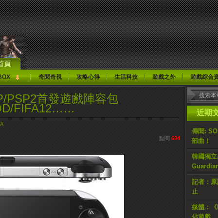
首頁
BOX
奇聞奇視
攻略心得
生活科技
遊戲之外
遊戲綜合
P/PSP2首發遊戲陣容包
OD/FIFA12……
近期
TA
傳聞: S
點閱
694
部曲！
韓國獨立AR
Guardi
記者：原計
止
媒體：《H
佔遊戲