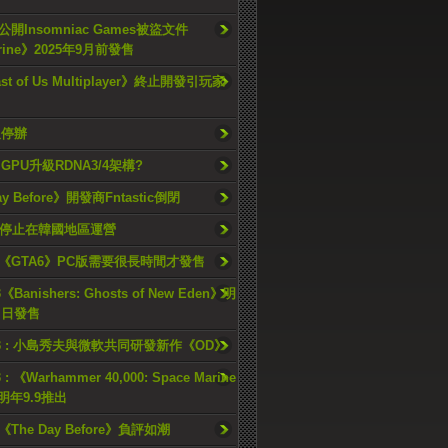
開Insomniac Games被盜文件
rine》2025年9月前發售
ast of Us Multiplayer》終止開發引玩家
久停辦
o GPU升級RDNA3/4架構?
ay Before》開發商Fntastic倒閉
h將停止在韓國地區運營
《GTA6》PC版需要很長時間才發售
《Banishers: Ghosts of New Eden》明
4 日發售
23 : 小島秀夫與微軟共同研發新作《OD》
 : 《Warhammer 40,000: Space Marine
檔明年9.9推出
《The Day Before》負評如潮