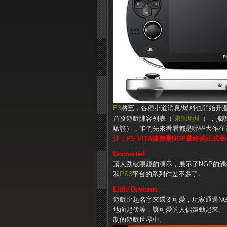
E3
將至，各種小道消息/爆料也開始升溫
首發遊戲陣容列表（
來源地址
），據說
驗證），咱們先來看看都是哪些大作在
注：PS VITA據傳是NGP最終的正式
Uncharted
讓人跌破眼鏡的演示，展示了NGP的
和
PS3
平台的系列作差不多了。
Little Deviants
遊戲比起名字來還要可愛，玩家通過N
地面起伏等，讓可愛的人偶滾動起來。
制的遊戲世界中。