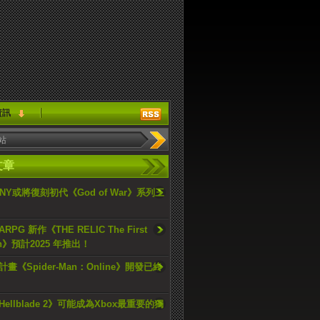
資訊
文章
ONY或將復刻初代《God of War》系列三
PG 新作《THE RELIC The First
an》預計2025 年推出！
畫《Spider-Man：Online》開發已終
ellblade 2》可能成為Xbox最重要的獨