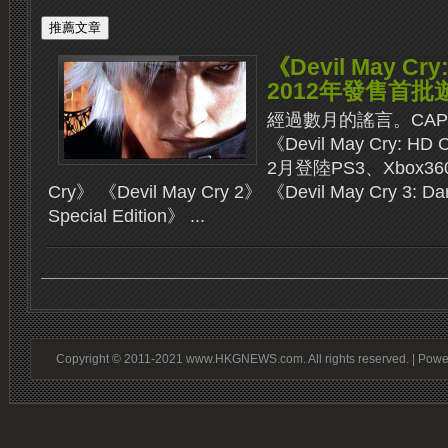
《Devil May Cry:
2012年發售首批
經過數月的謠言。CA
《Devil May Cry: HD
2月登陸PS3、Xbox360
Cry》 《Devil May Cry 2》 《Devil May Cry 3: Dan
Special Edition》 ...
Copyright © 2011-2021 www.HKGNEWS.com. All rights reserved. | Pow