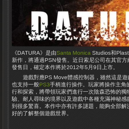
《DATURA》是由
Santa Monica
Studios和Pl
新作，將通過PSN發售。近日索尼公司在其官方
發售日，確定本作將於2012年5月9日上市。
遊戲對應PS Move體感控制器，雖然這是遊
也支持一般
PS3
手柄進行操作。玩家將操作主角
行和探索，將帶領玩家們進行一次陰森恐怖的獨
驗、耐人尋味的境界以及遊戲中各種充滿神秘感
到很多驚喜。本作中亦有許多謎題，能夠全部解
好的了解整個遊戲世界。