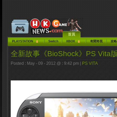
首頁
PLAYSTATION
Switch
XBOX
奇聞奇視
攻略
全新故事《BioShock》PS Vit
Posted : May - 09 - 2012 @ : 9:42 pm |
PS VITA