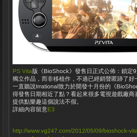
PS Vita
版《BioShock》發售日正式公佈：鎖
獨立作品，而非移植作，不過已經銷聲匿跡了好
一直聽說Irrational致力於開發十月份的《BioShock
得發售日期相近了點？看起來很多電視遊戲廠商
提供點樂趣這個說法不假。
詳細內容留意
E3
http://www.vg247.com/2012/05/09/bioshock-vita-