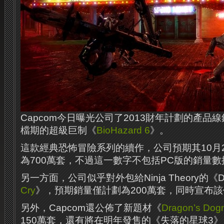
Capcom今日曝光公司了2013財年計劃的產品
檔期的超級巨制《
BioHazard 6
》。
這款經典恐怖冒險系列的續作，公司預期其10月
為700萬套，不過這一數字不包括PC版的銷量數
另一方面，公司似乎對外包給Ninja Theory的《D
Cry
》，預期銷量僅計劃為200萬套，同時宣布
另外，Capcom還公佈了新題材《
Dragon’s Do
150萬套，還有將在明年發售的《失落的星球3》