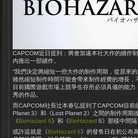
CAPCOM近日提到：將會加速本社大作的續作
內推出一部續作。
“我們決定將縮短一些大作的制作周期，從原來的
雖然縮短制作時間可能會帶來制作經費的增長，
目前國際遊戲市場上競爭生存所必須具備的能力
秀的作品。
而CAPCOM社長辻本春弘提到了CAPCOM目前的
Planet 3》和《Lost Planet 2》之間的制作
《
BioHazard 6
》和《
BioHazard
5》那樣中間隔
或許這就是《
BioHazard 6
》的發售日在初公布為