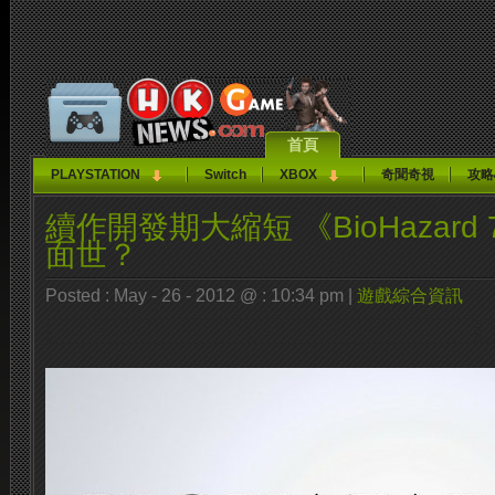
首頁
PLAYSTATION
Switch
XBOX
奇聞奇視
攻略
續作開發期大縮短 《BioHazard 
面世？
Posted : May - 26 - 2012 @ : 10:34 pm |
遊戲綜合資訊