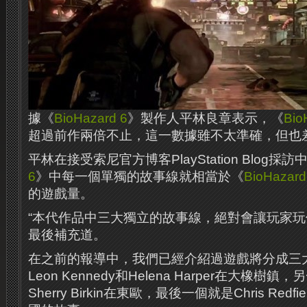
據《
BioHazard 6
》製作人平林良章表示，《
Bio
超過前作兩倍不止，這一數據雖不太準確，但也
平林在接受索尼官方博客PlayStation Blog採
6
》中每一個單獨的故事線就相當於《
BioHazard
的遊戲量。
“本代作品中三大獨立的故事線，絕對會讓玩家玩個過癮。
最後補充道。
在之前的報導中，我們已經介紹過遊戲將分成三
Leon Kennedy和Helena Harper在大橡樹鎮，另
Sherry Birkin在東歐，最後一個就是Chris Redfie