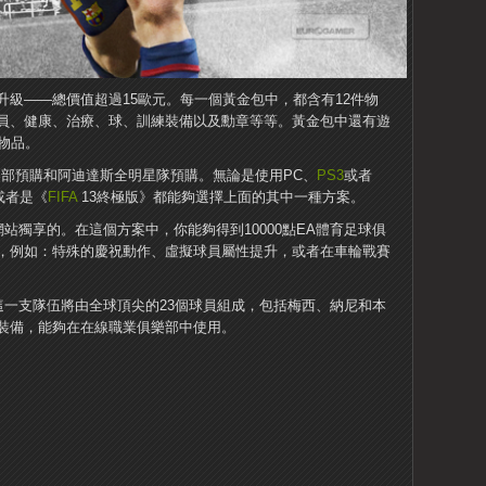
的升級——總價值超過15歐元。每一個黃金包中，都含有12件物
員、健康、治療、球、訓練裝備以及勳章等等。黃金包中還有遊
物品。
樂部預購和阿迪達斯全明星隊預購。無論是使用PC、
PS3
或者
或者是《
FIFA
13終極版》都能夠選擇上面的其中一種方案。
網站獨享的。在這個方案中，你能夠得到10000點EA體育足球俱
，例如：特殊的慶祝動作、虛擬球員屬性提升，或者在車輪戰賽
這一支隊伍將由全球頂尖的23個球員組成，包括梅西、納尼和本
裝備，能夠在在線職業俱樂部中使用。