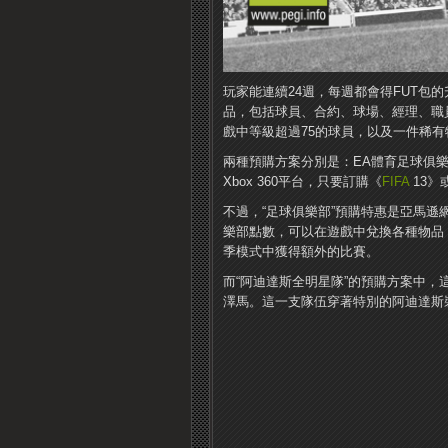
玩家能連續24週，每週都會得FUT包
品，包括球員、合約、球場、經理、職
戲中等級超過75的球員，以及一件稀有
兩種預購方案分別是：EA體育足球俱
Xbox 360平台，只要訂購《
FIFA
13》
不過，“足球俱樂部”預購特惠是亞馬遜
樂部點數，可以在遊戲中兌換各種物品
季模式中獲得額外的比賽。
而“阿迪達斯全明星隊”的預購方案中，
澤馬。這一支隊伍穿著特別的阿迪達斯