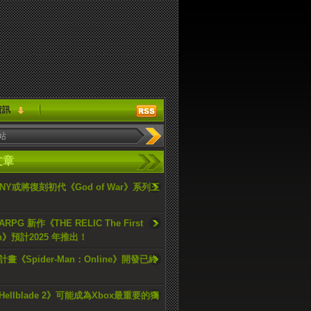
資訊
文章
ONY或將復刻初代《God of War》系列三
PG 新作《THE RELIC The First
an》預計2025 年推出！
畫《Spider-Man：Online》開發已終
ellblade 2》可能成為Xbox最重要的獨