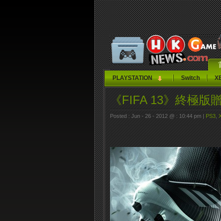
PLAYSTATION
Switch
X
《FIFA 13》終極
Posted : Jun - 26 - 2012 @ : 10:44 pm |
PS3
,