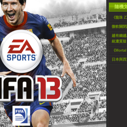
隨機
《龍珠 
微軟關閉
越有錢越
統遭質疑
《Mort
日本與西