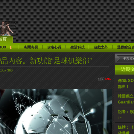
首頁
BOX
奇聞奇視
攻略心得
生活科技
遊戲之外
遊戲綜合
版贈品內容。新功能“足球俱樂部”
近期
XBox 360
點閱
696
傳聞: S
部曲！
韓國獨立AR
Guardi
記者：原計
止
媒體：《H
佔遊戲