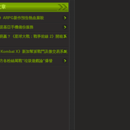
文章
Z》ARPG新作預告熱血廝殺
諾基亞手機備份服務
易贏？《星球大戰：戰爭前線 2》開箱系
al Kombat X》新加幫派戰鬥及微交易系統
方各粉絲駡戰”垃圾遊戲論”爆發