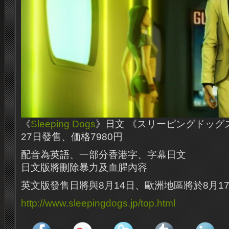
《
Sleeping Dogs
》日文 《スリーピングドッグ
27日發售、価格7980円
配音為英語、一部分香港字、字幕日文
日文版將刪除暴力及血腥內容
英文版發售日將與8月14日、歐洲地區將於8月1
http://www.sleepingdogs.jp/top.html