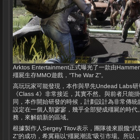
Arktos Entertainment正式曝光了一款由Hammer
殭​​屍生存MMO遊戲，“The War Z”。
高玩玩家可能發現，本作與早先Undead Labs
《Class 4》非常接近，其實不然。與前者只
同，本作開始研發的時候，計劃設計為非常傳統
設定在一個人類寥寥，幾乎全部變成殭屍的時代
務，來解鎖新的區域。
根據製作人Sergey Titov表示，團隊後來眼饞“武裝
Z”的成功，希冀藉以“殭屍潮流”吸引市場。所以