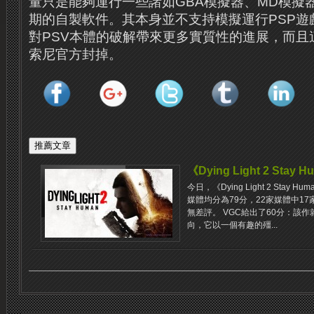
量只是能夠運行一些諸如GBA模擬器、MD模擬
期的自製軟件。其本身並不支持模擬運行PSP遊
對PSV本體的破解帶來更多實質性的進展，而且
索尼官方封掉。
《Dying Light 2 St
今日，《Dying Light 2 Sta
媒體均分為79分，22家媒體中1
無差評。 VGC給出了60分：該
向，它以一個有趣的殭...