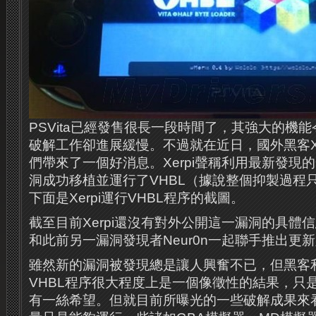
PSVita已經發售很長一段時間了，其強大的機
破解工作卻進展緩慢。不過就在近日，國外黑客Xerpi
們帶來了一個好消息。Xerpi聲稱利用最新發現
洞成功移植並運行了VHBL（據說整個抑製過程
下面是Xerpi運行VHBL程序的截圖。
截至目前Xerpi還沒有對外公開這一漏洞的具體
和此前另一漏洞發現者Neur0n一起聯手推出更新
雖然新的漏洞被發現總是讓人興奮不已，但黑客利
VHBL程序很大程度上是一個像徵性的結果，只
有一絲希望。但就目前所曝光的一些破解成果來看