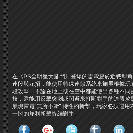
在《PS全明星大亂鬥》登場的雷電屬於近戰型
連段與花招，能使用特殊連鎖系統來施展根據玩
段攻擊，不論在地上或在空中都能使出各種不同
技，還能用反擊突刺或閃避來打斷對手的連段攻
展現雷電“無所不斬” 特性的斬擊，玩家必須運
一閃的犀利斬擊終結對手。