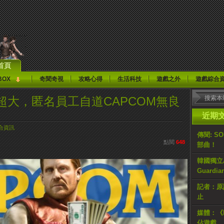
首頁
BOX
奇聞奇視
攻略心得
生活科技
遊戲之外
遊戲綜合
大，匿名員工自道CAPCOM無良
近期
合資訊
傳聞: S
點閱
648
部曲！
韓國獨立AR
Guardi
記者：原計
止
媒體：《H
佔遊戲