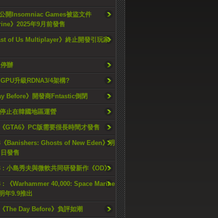
開Insomniac Games被盜文件
rine》2025年9月前發售
ast of Us Multiplayer》終止開發引玩家
久停辦
o GPU升級RDNA3/4架構?
ay Before》開發商Fntastic倒閉
h將停止在韓國地區運營
《GTA6》PC版需要很長時間才發售
《Banishers: Ghosts of New Eden》明
4 日發售
23 : 小島秀夫與微軟共同研發新作《OD》
 : 《Warhammer 40,000: Space Marine
檔明年9.9推出
《The Day Before》負評如潮