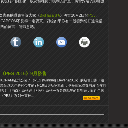
公司表現於外的形象，以及種種提升獲利的計畫，將會深遠的影響旗
廣告商的職責告訴大家《
BioHazard 6
》將於10月2日於
PS3
、
支持CAPCOM不見得一定要買。對瞭如果你有一股衝動想打通電話
東西的留言，請隨意吧。
《PES 2016》9月發售
KONAMI正式公佈了《PES (Winning Eleven)2016》的發售日期！這
款足球大作將於今年的9月18日與玩家見面，享受歐冠聯賽的激情時刻
吧！ 《PES》系列與《FIFA》系列一直是遊戲界的死對頭，而近年來
《PES》系列一直被...