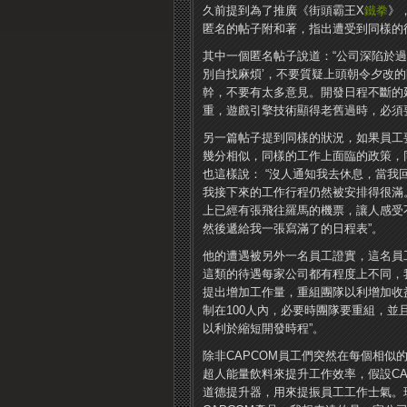
久前提到為了推廣《街頭霸王X
鐵拳
》
匿名的帖子附和著，指出遭受到同樣的
其中一個匿名帖子說道：“公司深陷於
別自找麻煩’，不要質疑上頭朝令夕改
幹，不要有太多意見。開發日程不斷的
重，遊戲引擎技術顯得老舊過時，必須
另一篇帖子提到同樣的狀況，如果員工
幾分相似，同樣的工作上面臨的政策，
也這樣說： “沒人通知我去休息，當
我接下來的工作行程仍然被安排得很滿
上已經有張飛往羅馬的機票，讓人感受
然後遞給我一張寫滿了的日程表”。
他的遭遇被另外一名員工證實，這名員
這類的待遇每家公司都有程度上不同，
提出增加工作量，重組團隊以利增加收
制在100人內，必要時團隊要重組，
以利於縮短開發時程”。
除非CAPCOM員工們突然在每個相似
超人能量飲料來提升工作效率，假設CA
道德提升器，用來提振員工工作士氣。