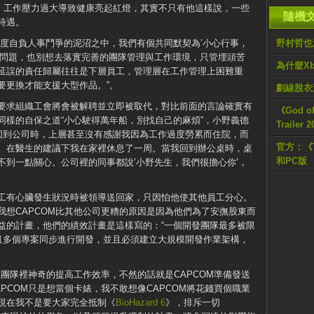
，工作壓力過大導致健康亮起紅燈，其實不只有他這樣說，一些
隨機
待遇。
過度自負人事鬥爭的泥沼之中，我們有個共同默契為’小心行事，
野村哲也透
的問題，也別想去落實完善的團隊管理與工作環境，只管埋頭苦
為什麼Xb
延誤的責任歸屬往往是下層員工，管理層在工作管理上困難重
要更換才能支援大型作品。”。
劃線脫衣遊
要求組織工會將會被解聘並立即被取代，對比前面的言論確實有
《God o
同樣的自保之道“小心駛得萬年船，別找自己的麻煩”，小野義德
Trailer
我回到公司時，上層甚至沒有感謝我因為工作過度勞累而住院，而
官方：《T
。在醫生的建議下我在家裡休息了一周。當我回到辦公桌時，桌
和PC版
不到一點關心。公司裡的同事都說’小野先生，我們很擔心你’，
工有心臟發生狀況時被領導送回家，只因怕他使其他員工分心。
我想CAPCOM比其他公司更糟的原因是因為他們為了安撫股東而
益的計畫，他們的績效計畫是這樣寫的：“一個開發團隊最多被限
並且多個專案同步進行開發，並且必須建立大規模開發作業架構，
的團隊裡神奇的提高工作效率，不然的話就是CAPCOM準備發送
PCOM只是想當個卡婊，我不敢想像CAPCOM將花錢買個職業
現在我不是要大家完全抵制《
BioHazard 6
》，排斥一切