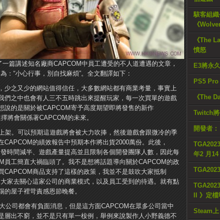
駭客組織公
《Wolve
《The L
憤怒
公開了一篇講述知名廠商CAPCOM中員工遭受的不人道遭遇的文章，
E3將永
則為：“小心行事，別自找麻煩”。全文翻譯如下：
PS5 Pr
，少之又少的網站值得信任，大多數網站都有商業考量，事實上
《The D
我們之中也會有人三不五時跳出來提醒玩家，每一次買單的遊戲
想說的是關於被CAPCOM寄予高度期望即將發售的新作
Twitc
擇將會關係著CAPCOM的未來。
開發者：
上架。可以預期這遊戲將會被大力吹捧，然後遊戲會跟微冷的季
CAPCOM的績效報告中預期本作將出貨2000萬份。此後，
TGA2023
，開發時間減半、遊戲產量提高並且限制各個開發團隊人數，因此每
年2 月1
OM員工簡直大禍臨頭了。我不是想將話題導向關於CAPCOM的政
TGA20
買CAPCOM商品支持了這樣的政策，我並不是鼓吹大家抵制
的是大家去關心這家公司的商業模式，以及員工受到的待遇。就有點
TGA2023
踢的屋子裡苛責感恩節晚餐。
II 》定
個大公司都會有負面消息，但是這方面CAPCOM在眾多公司當中
Steam上
是層出不窮，並不是只有單一桉例，舉例來說製作人小野義德不