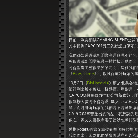
日前，歐美網媒GAMING BLEND
其中提到CAPCOM員工的默認自保守
我們都知道遊戲新聞業者是很見不得光
整個遊戲新聞業就是一堆垃圾。然而，
將會塑造出整個業界的走向，這裡我們
《
BioHazard 6
》，數以百萬計玩家的選
10月2日《
BioHazard 6
》將於北美各地
節裡剛出爐的蛋糕一樣熱賣。重點是，在
CAPCOM將會致力推動公司新政策
個專桉人數將不會超過100人，CAPC
策，而是身為玩家的我們是不是通過購
CAPCOM辛苦產出的商品，我想說
像在一家丈夫喜歡拿妻子當沙包拳打腳
近期Kotaku有篇文章提到每個時代每
脫穎而出，因為他們的負面消息可以說