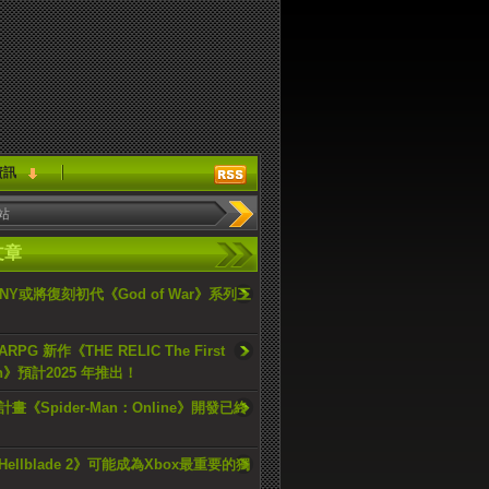
資訊
文章
ONY或將復刻初代《God of War》系列三
PG 新作《THE RELIC The First
an》預計2025 年推出！
畫《Spider-Man：Online》開發已終
ellblade 2》可能成為Xbox最重要的獨